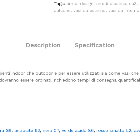
Tags:
arredi design
,
arredi plastica
,
eu3
,
balcone
,
vasi da esterno
,
vasi da interno
Description
Specification
ienti indoor che outdoor e per essere utilizzati sia come vasi che 
anno essere ordinati, richiedono tempi di consegna quantificabili
ora G9
,
antracite 62
,
nero 07
,
verde acido 86
,
rosso smalto L2
,
av