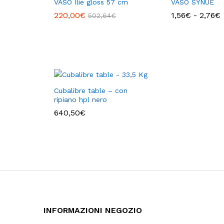
VASO Ilie gloss 57 cm
VASO SYNUE
F
220,00
€
1,56
€
-
2,76
€
502,64
€
d
1
Cubalibre table – con
ripiano hpl nero
640,50
€
INFORMAZIONI NEGOZIO