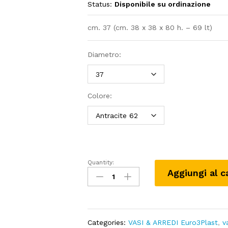
Status:
Disponibile su ordinazione
cm. 37 (cm. 38 x 38 x 80 h. – 69 lt)
Diametro:
Colore:
Quantity:
Vaso
Aggiungi al c
DUO
Quadro
quantity
Categories:
VASI & ARREDI Euro3Plast
,
v