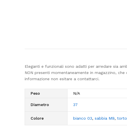
Eleganti e funzionali sono adatti per arredare sia amb
NON presenti momentaneamente in magazzino, che dovr
informazione non esitare a contattarci.
Peso
N/A
Diametro
37
Colore
bianco 03
,
sabbia M9
,
tort