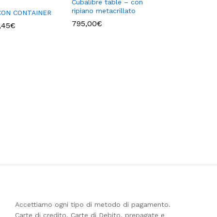
Cubalibre table – con
ripiano metacrillato
CON CONTAINER
795,00
€
Fascia
,45
€
di
prezzo:
da
41,47€
a
61,45€
Accettiamo ogni tipo di metodo di pagamento.
Carte di credito, Carte di Debito, prepagate e