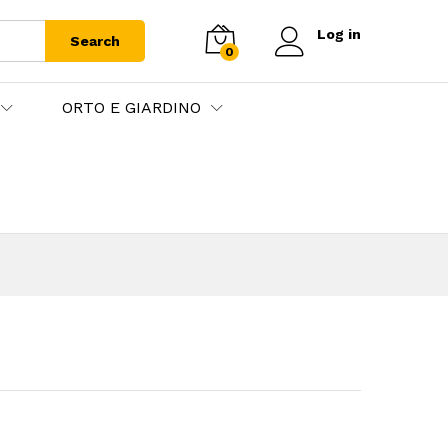
Log in
Search
0
ORTO E GIARDINO