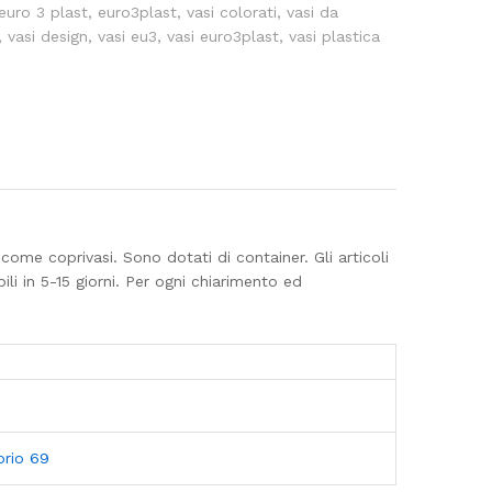
euro 3 plast
,
euro3plast
,
vasi colorati
,
vasi da
,
vasi design
,
vasi eu3
,
vasi euro3plast
,
vasi plastica
come coprivasi. Sono dotati di container. Gli articoli
 in 5-15 giorni. Per ogni chiarimento ed
orio 69