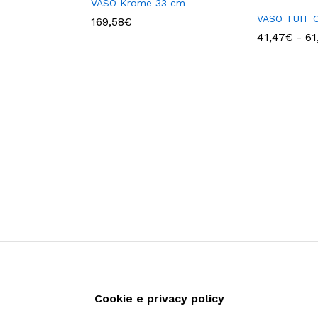
VASO Krome 33 cm
VASO TUIT 
ascia
169,58
€
i
41,47
€
-
61
prezzo:
da
,56€
a
2,76€
Cookie e privacy policy