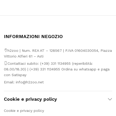
prezzo:
da
2,89€
a
3,93€
INFORMAZIONI NEGOZIO
h2zoo | Num. REA AT – 128567 | P.IVA 01604030054, Piazza
Vittorio Alfieri 61 – Asti
Contattaci subito: (+39) 331 1134955 (reperibilità:
08.00/18.30) | (+39) 331 1134955 Ordina su whatsapp e paga
con Satispay
Email:
info@h2zoo.net
Cookie e privacy policy
Cookie e privacy policy