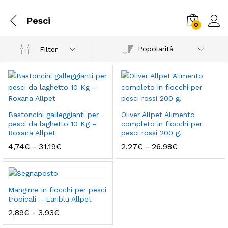
Pesci
0
Popolarità
Filter
Bastoncini galleggianti per
Oliver Allpet Alimento
pesci da laghetto 10 Kg –
completo in fiocchi per
Roxana Allpet
pesci rossi 200 g.
Fascia
Fascia
4,74
€
-
31,19
€
2,27
€
-
26,98
€
di
di
prezzo:
prezzo:
da
da
4,74€
2,27€
a
a
Mangime in fiocchi per pesci
31,19€
26,98€
tropicali – Lariblu Allpet
Fascia
2,89
€
-
3,93
€
di