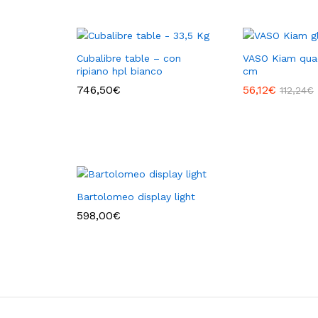
Cubalibre table – con
VASO Kiam qua
ripiano hpl bianco
cm
746,50
€
56,12
€
112,24
€
Bartolomeo display light
598,00
€