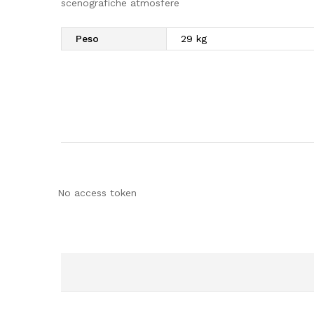
scenografiche atmosfere
Peso
29 kg
No access token