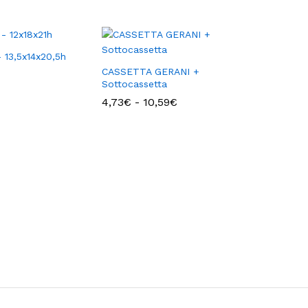
 13,5x14x20,5h
CASSETTA GERANI +
Sottocassetta
Fascia
4,73
€
-
10,59
€
di
prezzo:
da
4,73€
a
10,59€