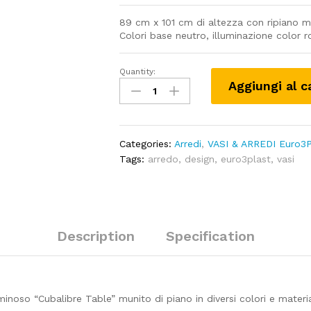
89 cm x 101 cm di altezza con ripiano m
Colori base neutro, illuminazione color ro
Quantity:
Cubalibre
Aggiungi al c
table
-
con
ripiano
Categories:
Arredi
,
VASI & ARREDI Euro3P
metacrillato
Tags:
arredo
,
design
,
euro3plast
,
vasi
quantity
Description
Specification
luminoso “Cubalibre Table” munito di piano in diversi colori e materi