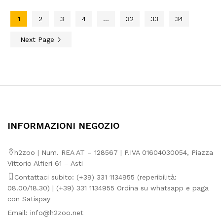
11,11€
a
49,57€
1
2
3
4
…
32
33
34
Next Page
INFORMAZIONI NEGOZIO
h2zoo | Num. REA AT – 128567 | P.IVA 01604030054, Piazza
Vittorio Alfieri 61 – Asti
Contattaci subito: (+39) 331 1134955 (reperibilità:
08.00/18.30) | (+39) 331 1134955 Ordina su whatsapp e paga
con Satispay
Email:
info@h2zoo.net