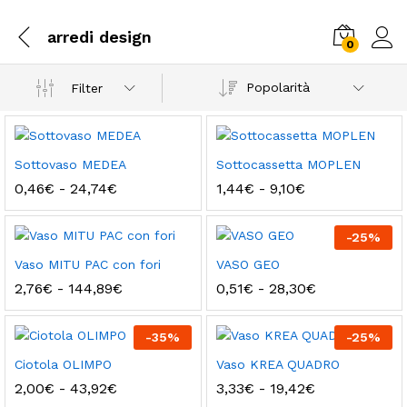
arredi design
0
Popolarità
Filter
Sottovaso MEDEA
Sottocassetta MOPLEN
Fascia
Fascia
0,46
€
-
24,74
€
1,44
€
-
9,10
€
di
di
prezzo:
prezzo:
da
da
-
25
%
0,46€
1,44€
a
a
Vaso MITU PAC con fori
VASO GEO
24,74€
9,10€
Fascia
Fascia
2,76
€
-
144,89
€
0,51
€
-
28,30
€
di
di
prezzo:
prezzo:
da
da
-
35
%
-
25
%
2,76€
0,51€
a
a
Ciotola OLIMPO
Vaso KREA QUADRO
144,89€
28,30€
Fascia
Fascia
2,00
€
-
43,92
€
3,33
€
-
19,42
€
di
di