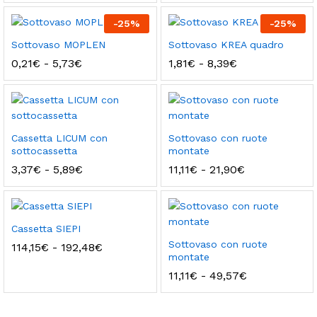
prezzo:
prezzo:
da
da
-
25
%
-
25
%
2,00€
3,33€
a
a
Sottovaso MOPLEN
Sottovaso KREA quadro
43,92€
19,42€
Fascia
Fascia
0,21
€
-
5,73
€
1,81
€
-
8,39
€
di
di
prezzo:
prezzo:
da
da
0,21€
1,81€
a
a
5,73€
8,39€
Cassetta LICUM con
Sottovaso con ruote
sottocassetta
montate
Fascia
Fascia
3,37
€
-
5,89
€
11,11
€
-
21,90
€
di
di
prezzo:
prezzo:
da
da
3,37€
11,11€
a
a
Cassetta SIEPI
5,89€
21,90€
Sottovaso con ruote
Fascia
114,15
€
-
192,48
€
di
montate
prezzo:
Fascia
11,11
€
-
49,57
€
da
di
114,15€
prezzo:
a
da
192,48€