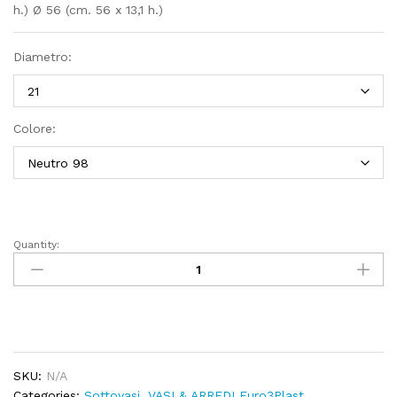
h.) Ø 56 (cm. 56 x 13,1 h.)
Diametro:
Colore:
Quantity:
Sottovaso
con
ruote
montate
quantity
SKU:
N/A
Categories:
Sottovasi
,
VASI & ARREDI Euro3Plast