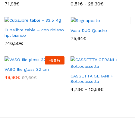
Fascia
71,98
€
0,51
€
-
28,30
€
di
prezzo:
da
0,51€
a
Cubalibre table – con ripiano
Vaso DUO Quadro
28,30€
hpl bianco
75,64
€
746,50
€
-
50
%
VASO Ilie gloss 32 cm
CASSETTA GERANI +
48,80
€
97,60
€
Sottocassetta
Fascia
4,73
€
-
10,59
€
di
prezzo:
da
4,73€
a
10,59€