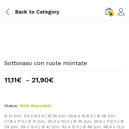
Back to
Category
0
Sottovaso con ruote montate
Fascia
11,11
€
-
21,90
€
di
prezzo:
da
Status:
1500 disponibili
11,11€
a
Ø 21 (cm. 21,1 x 9,2 h.) Ø 25 (cm. 24,8 x 10,8 h.) Ø 28 (cm.
21,90€
27,8 x 11 h.) Ø 31 (cm. 30,3 x 11,1 h.) Ø 35 (cm. 35,4 x 11,4 h.) Ø
39 (cm. 39 x 12 h.) Ø 42 (cm. 42 x 12 h.) Ø 48 (cm. 48,4 x 12,2