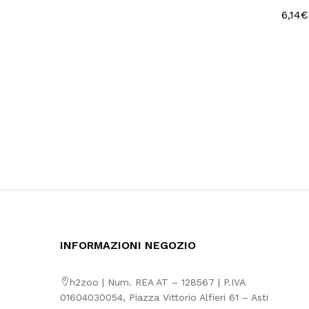
6,14
6,14
€
€
INFORMAZIONI NEGOZIO
h2zoo | Num. REA AT – 128567 | P.IVA
01604030054, Piazza Vittorio Alfieri 61 – Asti