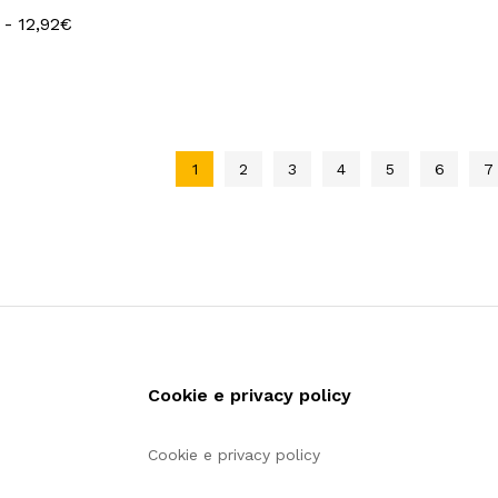
Fascia
-
12,92
12,92
€
€
di
prezzo:
da
6,14€
a
12,92€
1
2
3
4
5
6
7
Cookie e privacy policy
Cookie e privacy policy