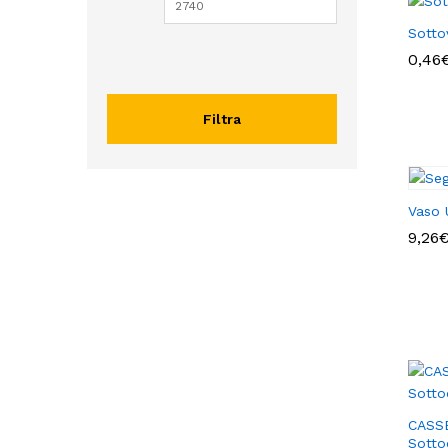
Sott
0,46
0,46
Filtra
Vaso 
9,26
9,26
CASSE
Sotto