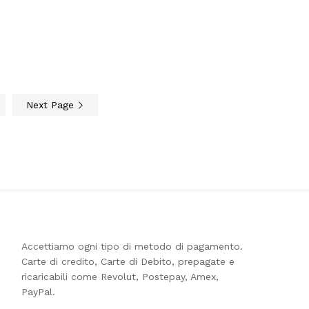
prezzo:
da
0,51€
a
28,30€
Next Page
Accettiamo ogni tipo di metodo di pagamento.
Carte di credito, Carte di Debito, prepagate e
ricaricabili come Revolut, Postepay, Amex,
PayPal.