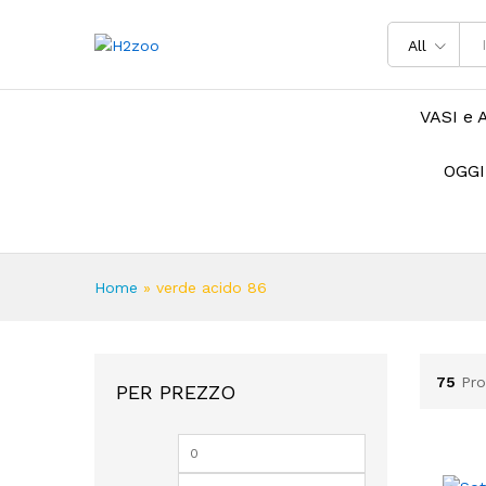
All
VASI e 
OGGI
Home
»
verde acido 86
75
Pro
PER PREZZO
Prezzo
Prezzo
Min
Max