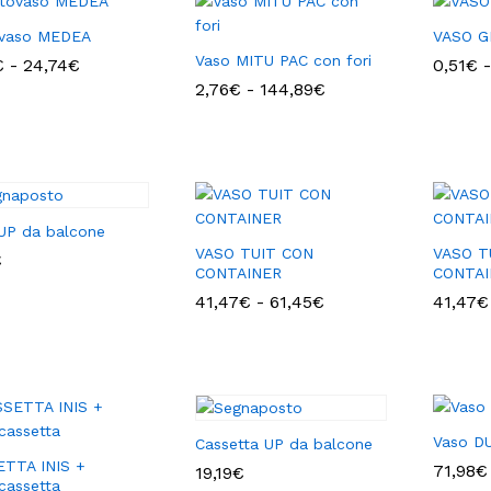
ovaso MEDEA
VASO G
Vaso MITU PAC con fori
Fascia
€
€
-
24,74
24,74
€
€
0,51
0,51
€
€
-
di
Fascia
2,76
2,76
€
€
-
144,89
144,89
€
€
prezzo:
di
da
prezzo:
0,46€
da
a
2,76€
24,74€
a
144,89€
UP da balcone
VASO TUIT CON
VASO T
€
€
CONTAINER
CONTAI
Fascia
41,47
41,47
€
€
-
61,45
61,45
€
€
41,47
41,47
€
€
di
prezzo:
da
41,47€
a
61,45€
Vaso D
Cassetta UP da balcone
TTA INIS +
71,98
71,98
€
€
19,19
19,19
€
€
cassetta