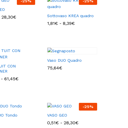
-
25
%
-
25
%
EO
Sottovaso KREA quadro
Fascia
28,30
28,30
€
€
di
Fascia
1,81
1,81
€
€
-
8,39
8,39
€
€
prezzo:
di
da
prezzo:
0,51€
da
a
1,81€
28,30€
a
8,39€
Vaso DUO Quadro
UIT CON
75,64
75,64
€
€
NER
Fascia
-
61,45
61,45
€
€
di
prezzo:
da
41,47€
a
61,45€
-
25
%
UO Tondo
VASO GEO
Fascia
0,51
0,51
€
€
-
28,30
28,30
€
€
di