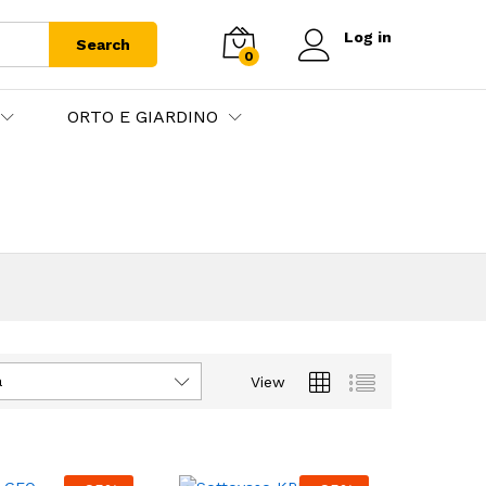
Log in
Search
0
ORTO E GIARDINO
à
View