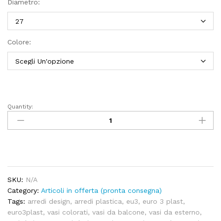
Diametro:
Colore:
Quantity:
Vaso
LIKEN
quantity
SKU:
N/A
Category:
Articoli in offerta (pronta consegna)
Tags:
arredi design
,
arredi plastica
,
eu3
,
euro 3 plast
,
euro3plast
,
vasi colorati
,
vasi da balcone
,
vasi da esterno
,