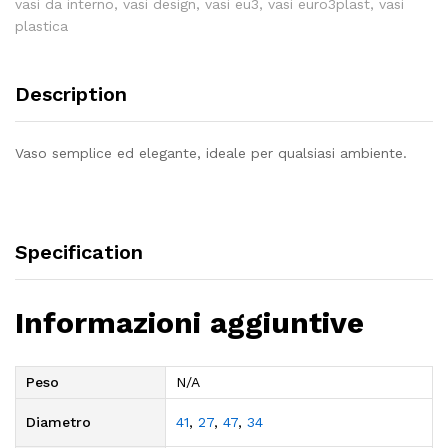
vasi da interno
,
vasi design
,
vasi eu3
,
vasi euro3plast
,
vasi
plastica
Description
Vaso semplice ed elegante, ideale per qualsiasi ambiente.
Specification
Informazioni aggiuntive
Peso
N/A
Diametro
41
,
27
,
47
,
34