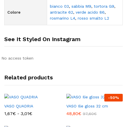
bianco 03
,
sabbia M9
,
tortora G9
,
Colore
antracite 62
,
verde acido 86
,
rosmarino L4
,
rosso smalto L2
See It Styled On Instagram
No access token
Related products
-
50
%
VASO QUADRIA
VASO Ilie gloss 32 cm
Fascia
1,67
€
-
3,01
€
48,80
€
97,60
€
di
prezzo:
da