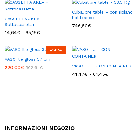
1,67€
a
Cubalibre table – con ripiano
3,01€
hpl bianco
CASSETTA AKEA +
Sottocassetta
746,50
€
Fascia
14,64
€
-
65,15
€
di
prezzo:
da
-
56
%
14,64€
a
VASO Ilie gloss 57 cm
65,15€
VASO TUIT CON CONTAINER
220,00
€
502,64
€
Fascia
41,47
€
-
61,45
€
di
prezzo:
da
41,47€
a
61,45€
INFORMAZIONI NEGOZIO