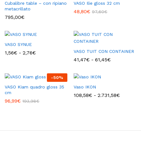
Cubalibre table – con ripiano
VASO Ilie gloss 32 cm
metacrillato
48,80
€
97,60
€
795,00
€
VASO SYNUE
VASO TUIT CON CONTAINER
Fascia
1,56
€
-
2,76
€
di
Fascia
41,47
€
-
61,45
€
prezzo:
di
da
prezzo:
1,56€
da
a
-
50
%
41,47€
2,76€
a
VASO Kiam quadro gloss 35
Vaso IKON
61,45€
cm
Fascia
108,58
€
-
2.731,58
€
di
96,99
€
193,98
€
prezzo:
da
108,58€
a
2.731,58