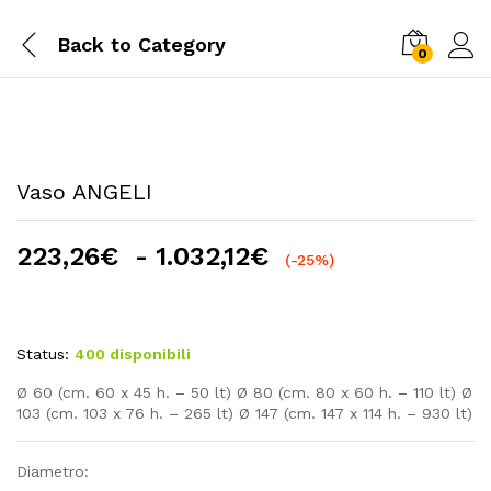
Back to
Category
0
Vaso ANGELI
Fascia
223,26
€
-
1.032,12
€
(-25%)
di
prezzo:
da
Status:
400 disponibili
223,26€
a
Ø 60 (cm. 60 x 45 h. – 50 lt) Ø 80 (cm. 80 x 60 h. – 110 lt) Ø
1.032,12€
103 (cm. 103 x 76 h. – 265 lt) Ø 147 (cm. 147 x 114 h. – 930 lt)
Diametro: