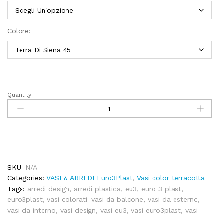
Colore:
Quantity:
Vaso
ANGELI
quantity
SKU:
N/A
Categories:
VASI & ARREDI Euro3Plast
,
Vasi color terracotta
Tags:
arredi design
,
arredi plastica
,
eu3
,
euro 3 plast
,
euro3plast
,
vasi colorati
,
vasi da balcone
,
vasi da esterno
,
vasi da interno
,
vasi design
,
vasi eu3
,
vasi euro3plast
,
vasi