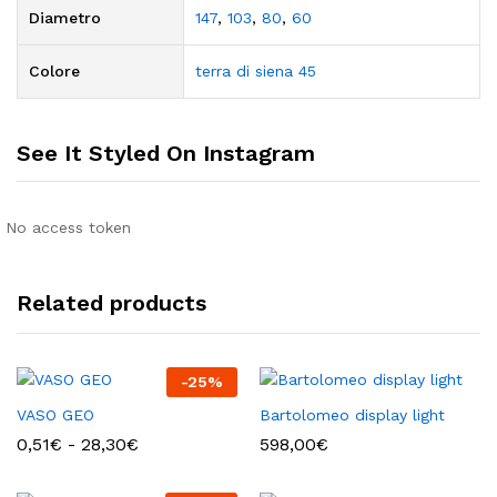
Diametro
147
,
103
,
80
,
60
Colore
terra di siena 45
See It Styled On Instagram
No access token
Related products
-
25
%
VASO GEO
Bartolomeo display light
Fascia
0,51
€
-
28,30
€
598,00
€
di
prezzo:
da