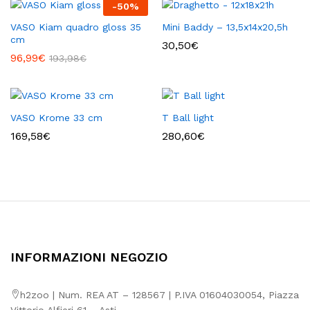
-
50
%
0,51€
a
VASO Kiam quadro gloss 35
Mini Baddy – 13,5x14x20,5h
28,30€
cm
30,50
€
96,99
€
193,98
€
VASO Krome 33 cm
T Ball light
169,58
€
280,60
€
INFORMAZIONI NEGOZIO
h2zoo | Num. REA AT – 128567 | P.IVA 01604030054, Piazza