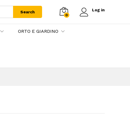
Log in
Search
0
ORTO E GIARDINO
ia