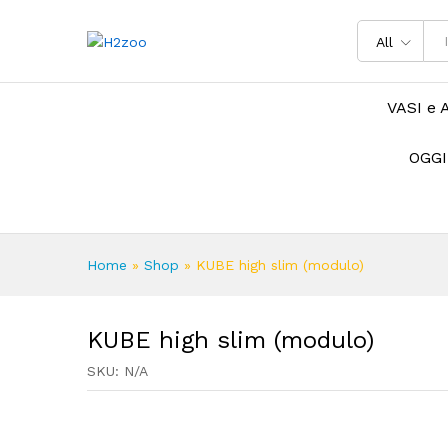
All
VASI e 
OGGI
Home
»
Shop
»
KUBE high slim (modulo)
KUBE high slim (modulo)
SKU:
N/A