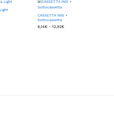
Light
CASSETTA INIS +
Sottocassetta
Fascia
6,14
€
-
12,92
€
di
prezzo:
da
6,14€
a
12,92€