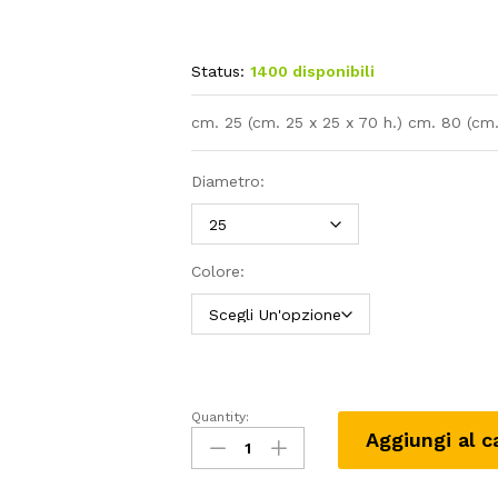
prez
da
Status:
1400 disponibili
99,3
a
cm. 25 (cm. 25 x 25 x 70 h.) cm. 80 (cm.
232,
Diametro:
Colore:
Quantity:
KUBE
Aggiungi al c
high
slim
(modulo)