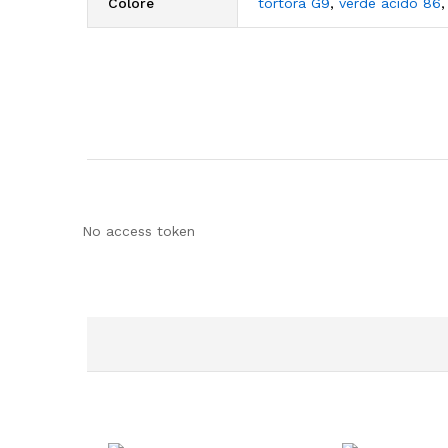
Colore
tortora G9
,
verde acido 86
No access token