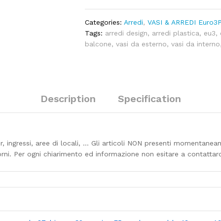
quantity
Categories:
Arredi
,
VASI & ARREDI Euro3P
Tags:
arredi design
,
arredi plastica
,
eu3
,
balcone
,
vasi da esterno
,
vasi da interno
Description
Specification
hor, ingressi, aree di locali, … Gli articoli NON presenti momentan
orni. Per ogni chiarimento ed informazione non esitare a contattarc