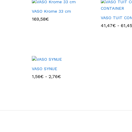
VASO Krome 33 cm
VASO TUIT CO
169,58
€
41,47
€
-
61,4
VASO SYNUE
Fascia
1,56
€
-
2,76
€
di
prezzo:
da
1,56€
a
2,76€