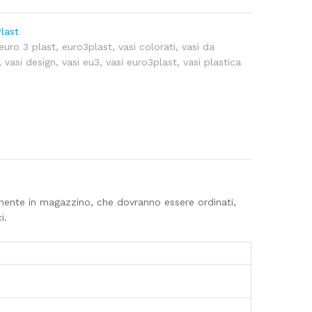
last
euro 3 plast
,
euro3plast
,
vasi colorati
,
vasi da
,
vasi design
,
vasi eu3
,
vasi euro3plast
,
vasi plastica
eamente in magazzino, che dovranno essere ordinati,
i.