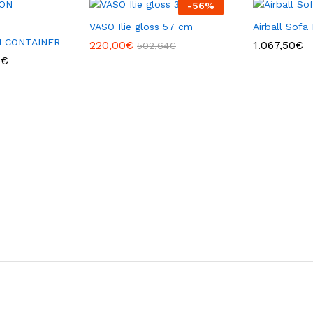
-
56
%
VASO Ilie gloss 57 cm
Airball Sofa 
N CONTAINER
220,00
€
1.067,50
€
502,64
€
Fascia
5
€
di
prezzo:
da
41,47€
a
61,45€