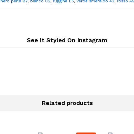
,
nero perla 87
,
bianco C2
,
ruggine E5
,
verde smeraldo 43
,
rosso A
See It Styled On Instagram
Related products