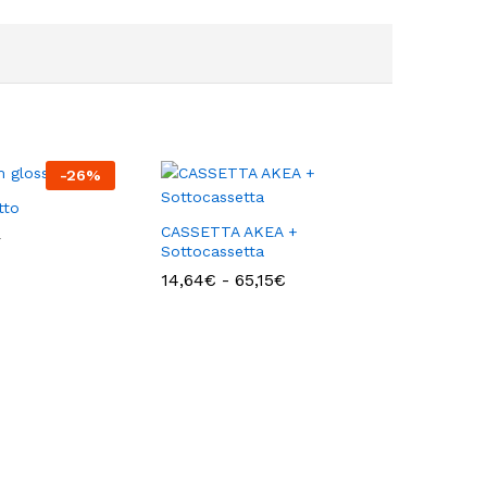
-
26
%
tto
CASSETTA AKEA +
€
Sottocassetta
Fascia
14,64
€
-
65,15
€
di
prezzo:
da
14,64€
a
65,15€