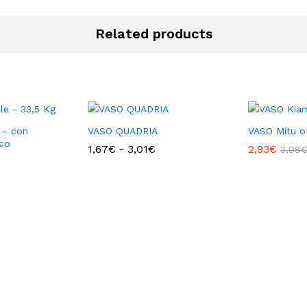
Related products
 – con
VASO QUADRIA
VASO Mitu o
nco
Fascia
1,67
€
-
3,01
€
2,93
€
3,98
di
prezzo:
da
1,67€
a
3,01€