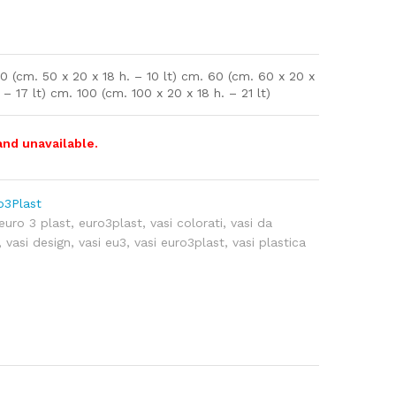
0 (cm. 50 x 20 x 18 h. – 10 lt) cm. 60 (cm. 60 x 20 x
 – 17 lt) cm. 100 (cm. 100 x 20 x 18 h. – 21 lt)
and unavailable.
o3Plast
euro 3 plast
,
euro3plast
,
vasi colorati
,
vasi da
,
vasi design
,
vasi eu3
,
vasi euro3plast
,
vasi plastica