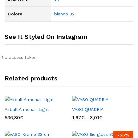
Colore
bianco 32
See It Styled On Instagram
No access token
Related products
Airball Armchair Light
VASO QUADRIA
Fascia
536,80
€
1,67
€
-
3,01
€
di
prezzo:
da
-
56
%
1,67€