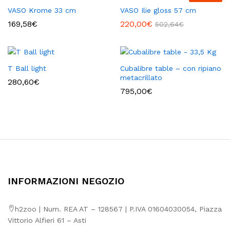
a
VASO Krome 33 cm
VASO Ilie gloss 57 cm
3,01€
169,58
€
220,00
€
502,64
€
T Ball light
Cubalibre table – con ripiano
metacrillato
280,60
€
795,00
€
INFORMAZIONI NEGOZIO
h2zoo | Num. REA AT – 128567 | P.IVA 01604030054, Piazza
Vittorio Alfieri 61 – Asti