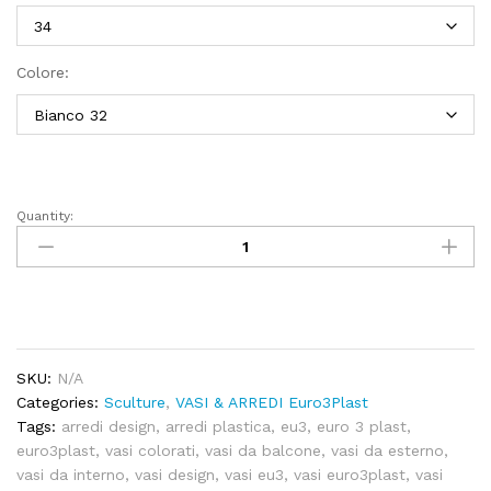
Colore:
Quantity:
Busto
di
VENERE
quantity
SKU:
N/A
Categories:
Sculture
,
VASI & ARREDI Euro3Plast
Tags:
arredi design
,
arredi plastica
,
eu3
,
euro 3 plast
,
euro3plast
,
vasi colorati
,
vasi da balcone
,
vasi da esterno
,
vasi da interno
,
vasi design
,
vasi eu3
,
vasi euro3plast
,
vasi