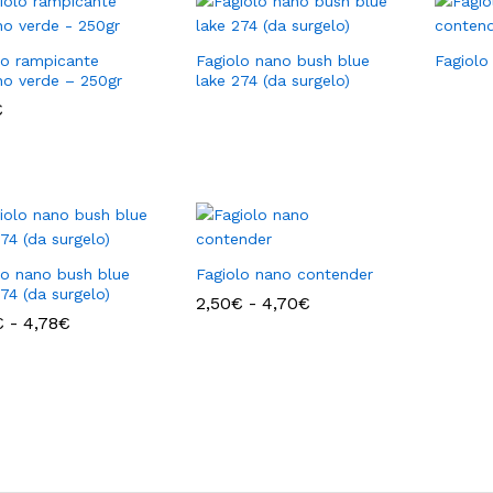
lo rampicante
Fagiolo nano bush blue
Fagiolo
ino verde – 250gr
lake 274 (da surgelo)
€
€
lo nano bush blue
Fagiolo nano contender
74 (da surgelo)
Fascia
2,50
2,50
€
€
-
4,70
4,70
€
€
di
Fascia
€
€
-
4,78
4,78
€
€
prezzo:
di
da
prezzo:
2,50€
da
a
0,94€
4,70€
a
4,78€