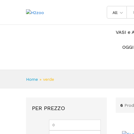
All
VASI e 
OGGI
Home
»
verde
6
Prod
PER PREZZO
Prezzo
Prezzo
Min
Max