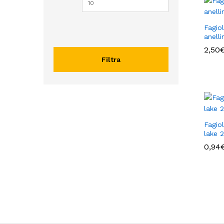
Fagio
anell
2,50
2,50
Filtra
Fagio
lake 2
0,94
0,94