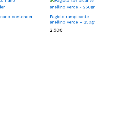
 nano contender
Fagiolo rampicante
anellino verde – 250gr
2,50
2,50
€
€