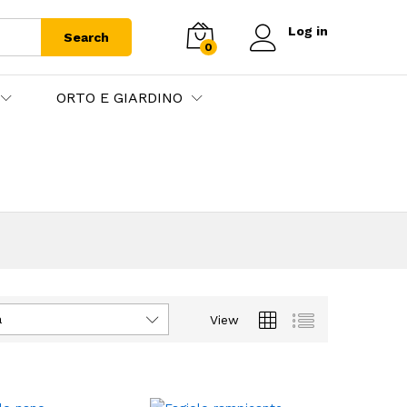
Log in
Search
0
ORTO E GIARDINO
à
View