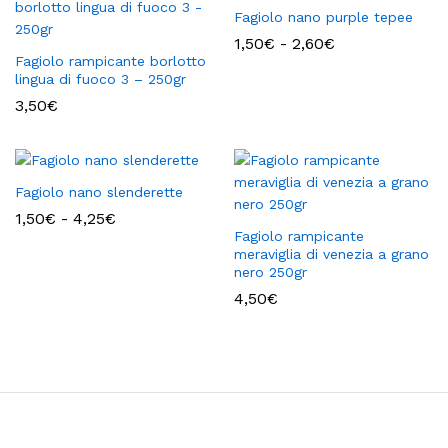
Fagiolo nano purple tepee
Fascia
1,50
€
-
2,60
€
di
Fagiolo rampicante borlotto
prezzo:
lingua di fuoco 3 – 250gr
da
3,50
€
1,50€
a
2,60€
Fagiolo nano slenderette
Fascia
1,50
€
-
4,25
€
di
Fagiolo rampicante
prezzo:
meraviglia di venezia a grano
da
nero 250gr
1,50€
a
4,50
€
4,25€