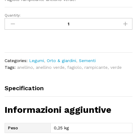
Quantity:
Fagiolo
rampicante
anellino
verde
-
250gr
quantity
Categories:
Legumi
,
Orto & giardini
,
Sementi
Tags:
anellino
,
anellino verde
,
fagiolo
,
rampicante
,
verde
Specification
Informazioni aggiuntive
Peso
0,25 kg