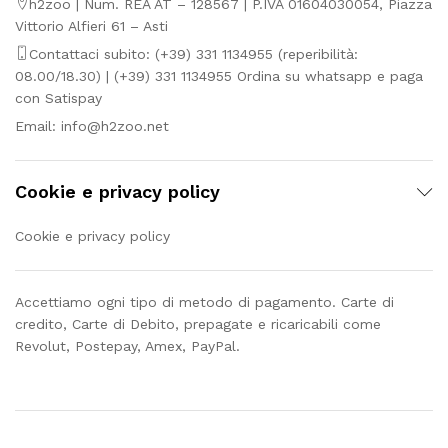
h2zoo | Num. REA AT – 128567 | P.IVA 01604030054, Piazza
Vittorio Alfieri 61 – Asti
Contattaci subito: (+39) 331 1134955 (reperibilità:
08.00/18.30) | (+39) 331 1134955 Ordina su whatsapp e paga
con Satispay
Email:
info@h2zoo.net
Cookie e privacy policy
Cookie e privacy policy
Accettiamo ogni tipo di metodo di pagamento. Carte di
credito, Carte di Debito, prepagate e ricaricabili come
Revolut, Postepay, Amex, PayPal.