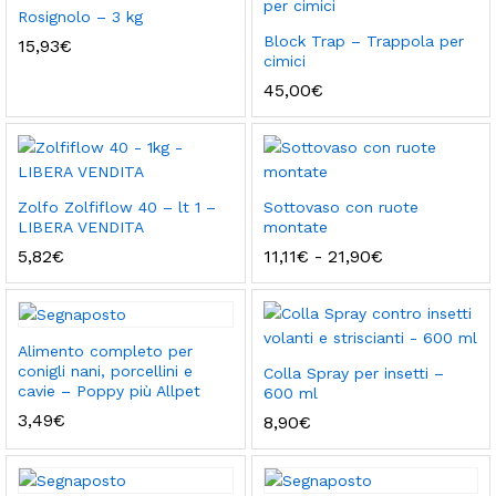
Rosignolo – 3 kg
Block Trap – Trappola per
15,93
€
cimici
45,00
€
Zolfo Zolfiflow 40 – lt 1 –
Sottovaso con ruote
LIBERA VENDITA
montate
Fascia
5,82
€
11,11
€
-
21,90
€
di
prezzo:
da
11,11€
a
Alimento completo per
21,90€
conigli nani, porcellini e
Colla Spray per insetti –
cavie – Poppy più Allpet
600 ml
3,49
€
8,90
€