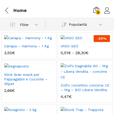
Home
0
Popolarità
Filter
-
25
%
Canapa – Harmony – 1 Kg
VASO GEO
Fascia
3,50
€
0,51
€
-
28,30
€
di
prezzo:
da
0,51€
a
Stick Gran snack per
28,30€
Pappagallini e Cocorite –
Allpet
Zolfo correttivo concime CE
– 1Kg – BIO Libera Vendita
2,66
€
4,47
€