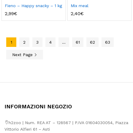
Fieno – Happy snacky – 1 kg
Mix meal
2,99
€
2,40
€
1
2
3
4
…
61
62
63
Next Page
INFORMAZIONI NEGOZIO
h2zoo | Num. REA AT – 128567 | P.IVA 01604030054, Piazza
Vittorio Alfieri 61 – Asti