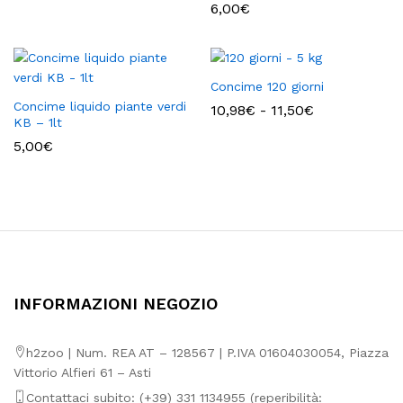
6,00
€
Concime 120 giorni
Concime liquido piante verdi
Fascia
10,98
€
-
11,50
€
KB – 1lt
di
prezzo:
5,00
€
da
10,98€
a
11,50€
INFORMAZIONI NEGOZIO
h2zoo | Num. REA AT – 128567 | P.IVA 01604030054, Piazza
Vittorio Alfieri 61 – Asti
Contattaci subito: (+39) 331 1134955 (reperibilità: