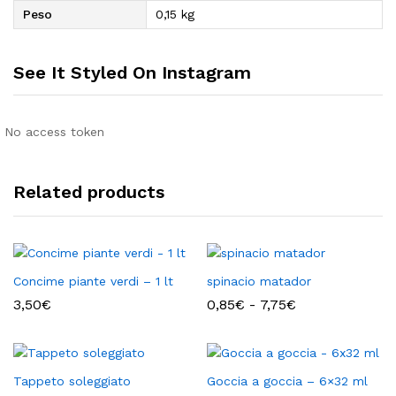
Peso
0,15 kg
See It Styled On Instagram
No access token
Related products
Concime piante verdi – 1 lt
spinacio matador
Fascia
3,50
€
0,85
€
-
7,75
€
di
prezzo:
da
0,85€
a
Tappeto soleggiato
Goccia a goccia – 6×32 ml
7,75€