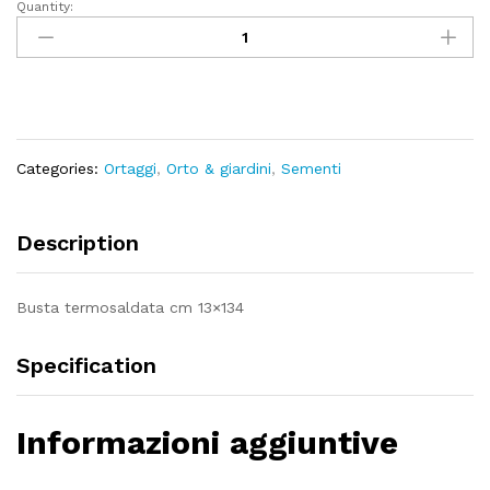
Quantity:
Zucchino
alberello
di
sarzana
quantity
Categories:
Ortaggi
,
Orto & giardini
,
Sementi
Description
Busta termosaldata cm 13×134
Specification
Informazioni aggiuntive