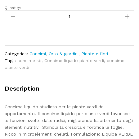
Quantity:
Concime
liquido
piante
verdi
KB
-
1lt
Categories:
Concimi
,
Orto & giardini
,
Piante e fiori
quantity
Tags:
concime kb
,
Concime liquido piante verdi
,
concime
piante verdi
Description
Concime liquido studiato per le piante verdi da
appartamento. Il concime liquido per piante verdi favorisce
le funzioni svolte dalle radici, migliorando lssorbimento degli
elementi nutritivi. Stimola la crescita e fortifica le foglie.
Ricco in microelementi chelati. Formulazione: Liquida VERDE