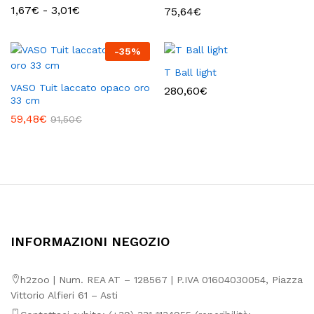
Fascia
1,67
€
-
3,01
€
75,64
€
di
prezzo:
da
-
35
%
1,67€
a
T Ball light
3,01€
VASO Tuit laccato opaco oro
280,60
€
33 cm
59,48
€
91,50
€
INFORMAZIONI NEGOZIO
h2zoo | Num. REA AT – 128567 | P.IVA 01604030054, Piazza
Vittorio Alfieri 61 – Asti