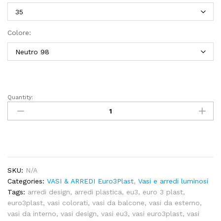
Colore:
Quantity:
Vaso
KIAM
light
(da
est.)
quantity
SKU:
N/A
Categories:
VASI & ARREDI Euro3Plast
,
Vasi e arredi luminosi
Tags:
arredi design
,
arredi plastica
,
eu3
,
euro 3 plast
,
euro3plast
,
vasi colorati
,
vasi da balcone
,
vasi da esterno
,
vasi da interno
,
vasi design
,
vasi eu3
,
vasi euro3plast
,
vasi