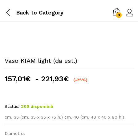
Back to
Category
0
Vaso KIAM light (da est.)
Fascia
157,01
€
-
221,93
€
(-25%)
di
prezzo:
da
Status:
200 disponibili
157,01€
a
cm. 35 (cm. 35 x 35 x 75 h.) cm. 40 (cm. 40 x 40 x 90 h.)
221,93€
Diametro: