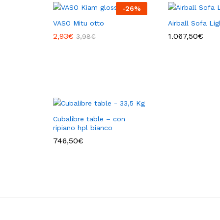
-
26
%
VASO Mitu otto
Airball Sofa Lig
2,93
€
1.067,50
€
3,98
€
Cubalibre table – con
ripiano hpl bianco
746,50
€