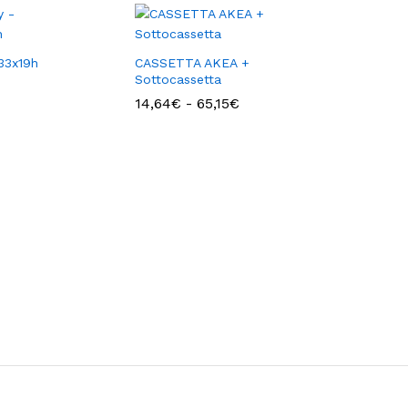
33x19h
CASSETTA AKEA +
Sottocassetta
Fascia
14,64
€
-
65,15
€
di
prezzo:
da
14,64€
a
65,15€