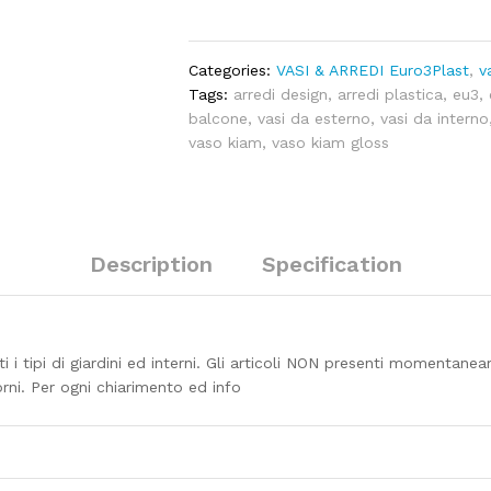
quantity
Categories:
VASI & ARREDI Euro3Plast
,
v
Tags:
arredi design
,
arredi plastica
,
eu3
,
balcone
,
vasi da esterno
,
vasi da interno
vaso kiam
,
vaso kiam gloss
Description
Specification
i i tipi di giardini ed interni. Gli articoli NON presenti momentan
orni. Per ogni chiarimento ed info