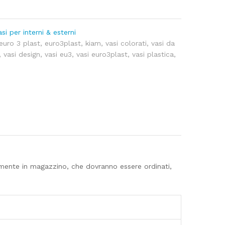
asi per interni & esterni
euro 3 plast
,
euro3plast
,
kiam
,
vasi colorati
,
vasi da
,
vasi design
,
vasi eu3
,
vasi euro3plast
,
vasi plastica
,
eamente in magazzino, che dovranno essere ordinati,