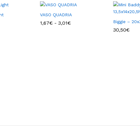
ht
VASO QUADRIA
Biggie – 20x
Fascia
1,67
€
-
3,01
€
di
30,50
€
prezzo:
da
1,67€
a
3,01€