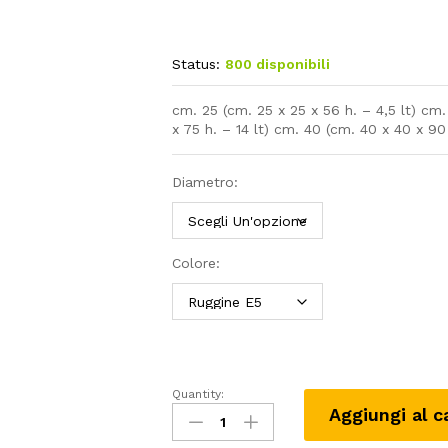
Status:
800 disponibili
cm. 25 (cm. 25 x 25 x 56 h. – 4,5 lt) cm.
x 75 h. – 14 lt) cm. 40 (cm. 40 x 40 x 90 
Diametro:
Colore:
Quantity:
Vaso
Aggiungi al c
KIAM
gloss