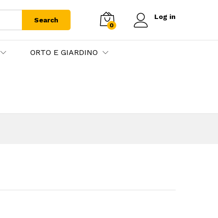
Log in
Search
0
ORTO E GIARDINO