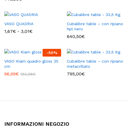
VASO QUADRIA
Cubalibre table – con ripiano
hpl nero
Fascia
1,67
€
-
3,01
€
di
640,50
€
prezzo:
da
1,67€
-
50
%
a
3,01€
VASO Kiam quadro gloss 35
Cubalibre table – con ripiano
cm
metacrillato
96,99
€
795,00
€
193,98
€
INFORMAZIONI NEGOZIO