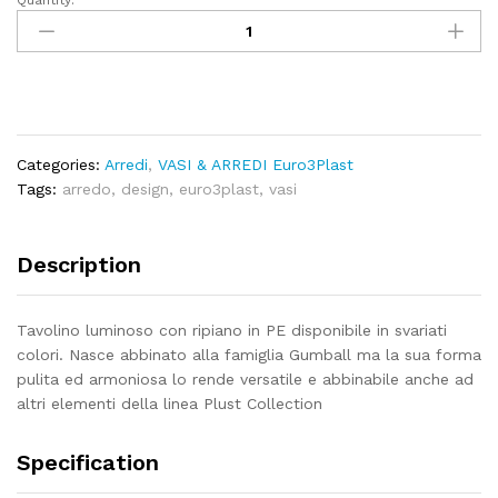
Quantity:
T
Ball
light
quantity
Categories:
Arredi
,
VASI & ARREDI Euro3Plast
Tags:
arredo
,
design
,
euro3plast
,
vasi
Description
Tavolino luminoso con ripiano in PE disponibile in svariati
colori. Nasce abbinato alla famiglia Gumball ma la sua forma
pulita ed armoniosa lo rende versatile e abbinabile anche ad
altri elementi della linea Plust Collection
Specification