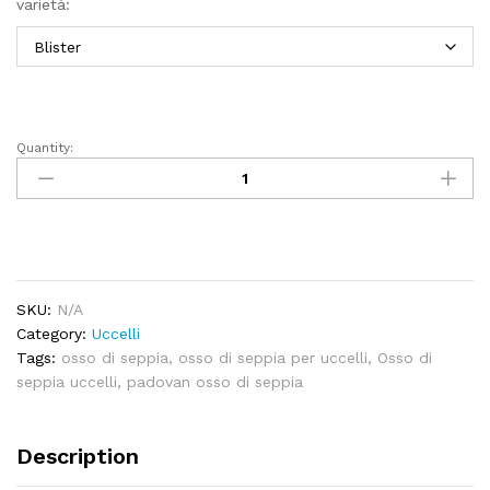
varietà:
Quantity:
Osso
di
seppia
quantity
SKU:
N/A
Category:
Uccelli
Tags:
osso di seppia
,
osso di seppia per uccelli
,
Osso di
seppia uccelli
,
padovan osso di seppia
Description