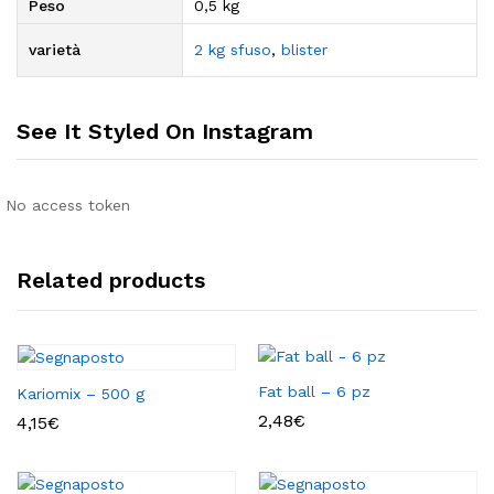
Peso
0,5 kg
varietà
2 kg sfuso
,
blister
See It Styled On Instagram
No access token
Related products
Fat ball – 6 pz
Kariomix – 500 g
2,48
€
4,15
€