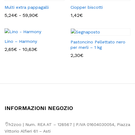
Multi extra pappagalli
Ciopper biscotti
Fascia
5,24
€
-
59,90
€
1,42
€
di
prezzo:
da
5,24€
a
Lino – Harmony
Pastoncino Pellettato nero
59,90€
per merli – 1 kg
Fascia
2,65
€
-
10,63
€
di
2,30
€
prezzo:
da
2,65€
a
10,63€
INFORMAZIONI NEGOZIO
h2zoo | Num. REA AT – 128567 | P.IVA 01604030054, Piazza
Vittorio Alfieri 61 – Asti