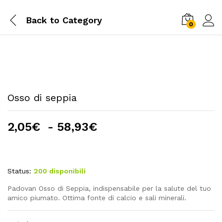
Back to
Category
0
Osso di seppia
Fascia
2,05
€
-
58,93
€
di
prezzo:
da
Status:
200 disponibili
2,05€
a
Padovan Osso di Seppia, indispensabile per la salute del tuo
58,93€
amico piumato. Ottima fonte di calcio e sali minerali.