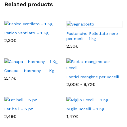
Related products
Panico ventilato – 1 Kg
Pastoncino Pellettato nero
per merli – 1 kg
2,30
€
2,30
€
Canapa – Harmony – 1 Kg
Esotici mangime per uccelli
2,77
€
Fascia
2,00
€
-
8,72
€
di
prezzo:
da
2,00€
a
Fat ball – 6 pz
Miglio uccelli – 1 Kg
8,72€
2,48
€
1,47
€