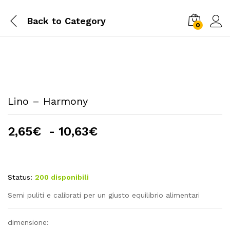
Back to
Category
0
Lino – Harmony
Fascia
2,65
€
-
10,63
€
di
prezzo:
da
Status:
200 disponibili
2,65€
a
Semi puliti e calibrati per un giusto equilibrio alimentari
10,63€
dimensione: