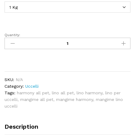
Quantity:
Lino
-
Harmony
quantity
SKU:
N/A
Category:
Uccelli
Tags:
harmony all pet
,
lino all pet
,
lino harmony
,
lino per
uccelli
,
mangime all pet
,
mangime harmony
,
mangime lino
uccelli
Description