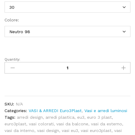
Colore:
Quantity:
KUBE
tower
light
(da
int.)
quantity
SKU:
N/A
Categories:
VASI & ARREDI Euro3Plast
,
Vasi e arredi luminosi
Tags:
arredi design
,
arredi plastica
,
eu3
,
euro 3 plast
,
euro3plast
,
vasi colorati
,
vasi da balcone
,
vasi da esterno
,
vasi da interno
,
vasi design
,
vasi eu3
,
vasi euro3plast
,
vasi