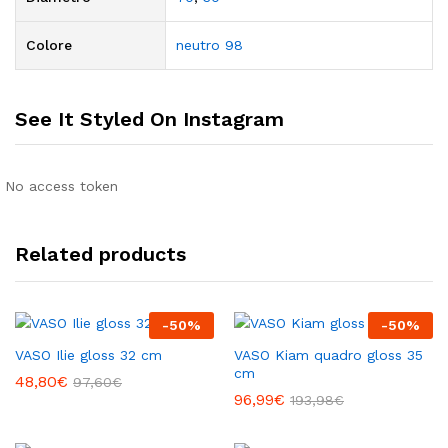
Colore
neutro 98
See It Styled On Instagram
No access token
Related products
-
50
%
-
50
%
VASO Ilie gloss 32 cm
VASO Kiam quadro gloss 35
cm
48,80
€
97,60
€
96,99
€
193,98
€