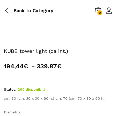
Back to
Category
0
KUBE tower light (da int.)
Fascia
194,44
€
-
339,87
€
di
prezzo:
da
Status:
200 disponibili
194,44€
a
cm. 30 (cm. 30 x 30 x 90 h.) cm. 70 (cm. 70 x 30 x 90 h.)
339,87€
Diametro: