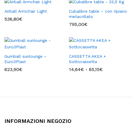
Airball Armchair Light
Cubalibre table – con ripiano
metacrillato
536,80
€
795,00
€
Gumball sunlounge –
CASSETTA AKEA +
Euro3Plast
Sottocassetta
Fascia
623,90
€
14,64
€
-
65,15
€
di
prezzo:
da
14,64€
a
65,15€
INFORMAZIONI NEGOZIO