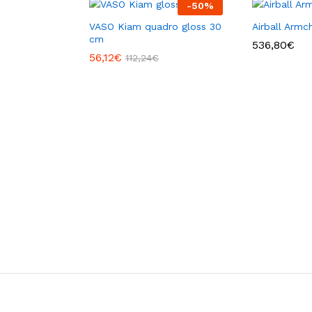
-
50
%
VASO Kiam quadro gloss 30
Airball Armch
cm
ascia
536,80
€
i
56,12
€
112,24
€
prezzo:
da
,56€
a
2,76€