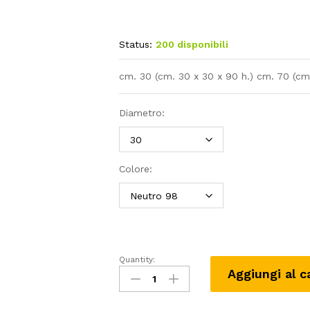
pre
da
Status:
200 disponibili
208
a
cm. 30 (cm. 30 x 30 x 90 h.) cm. 70 (cm.
354
Diametro:
Colore:
Quantity:
KUBE
Aggiungi al c
tower
light
(da