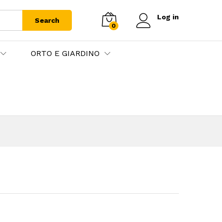
Log in
Search
0
ORTO E GIARDINO
cia