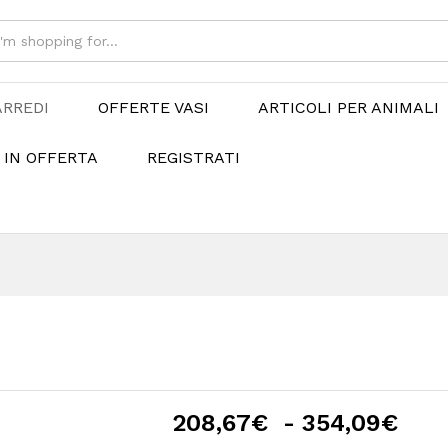
ARREDI
OFFERTE VASI
ARTICOLI PER ANIMALI
 IN OFFERTA
REGISTRATI
Fas
208,67
€
-
354,09
€
di