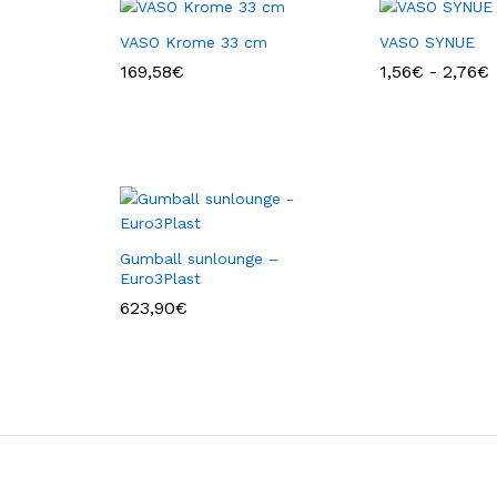
VASO Krome 33 cm
VASO SYNUE
F
169,58
€
1,56
€
-
2,76
€
d
1
Gumball sunlounge –
Euro3Plast
623,90
€