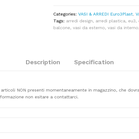
est.)
quantity
Categories:
VASI & ARREDI Euro3Plast
,
V
Tags:
arredi design
,
arredi plastica
,
eu3
,
balcone
,
vasi da esterno
,
vasi da interno
Description
Specification
i articoli NON presenti momentaneamente in magazzino, che dovra
informazione non esitare a contattarci.