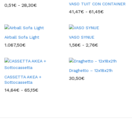
VASO TUIT CON CONTAINER
Fascia
0,51
€
-
28,30
€
di
Fascia
41,47
€
-
61,45
€
prezzo:
di
da
prezzo:
0,51€
da
a
41,47€
28,30€
a
Airball Sofa Light
VASO SYNUE
61,45€
Fascia
1.067,50
€
1,56
€
-
2,76
€
di
prezzo:
da
1,56€
a
Draghetto – 12x18x21h
2,76€
CASSETTA AKEA +
30,50
€
Sottocassetta
Fascia
14,64
€
-
65,15
€
di
prezzo:
da
14,64€
a
65,15€