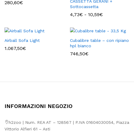
CASSETTA GERANI +
280,60
€
Sottocassetta
Fascia
4,73
€
-
10,59
€
di
prezzo:
da
4,73€
a
Airball Sofa Light
Cubalibre table – con ripiano
10,59€
hpl bianco
1.067,50
€
746,50
€
INFORMAZIONI NEGOZIO
h2zoo | Num. REA AT – 128567 | P.IVA 01604030054, Piazza
Vittorio Alfieri 61 – Asti