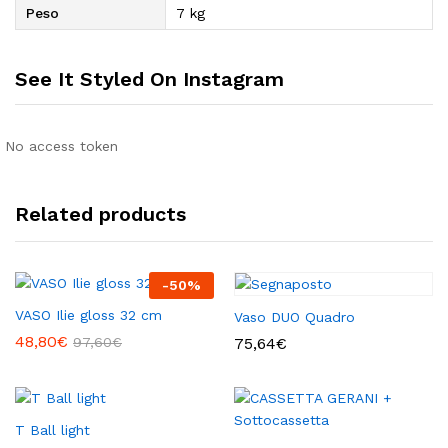
Peso
7 kg
See It Styled On Instagram
No access token
Related products
-
50
%
VASO Ilie gloss 32 cm
Vaso DUO Quadro
48,80
€
97,60
€
75,64
€
T Ball light