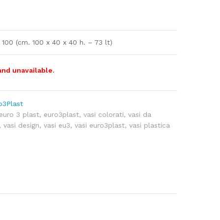
 100 (cm. 100 x 40 x 40 h. – 73 lt)
and unavailable.
o3Plast
euro 3 plast
,
euro3plast
,
vasi colorati
,
vasi da
,
vasi design
,
vasi eu3
,
vasi euro3plast
,
vasi plastica