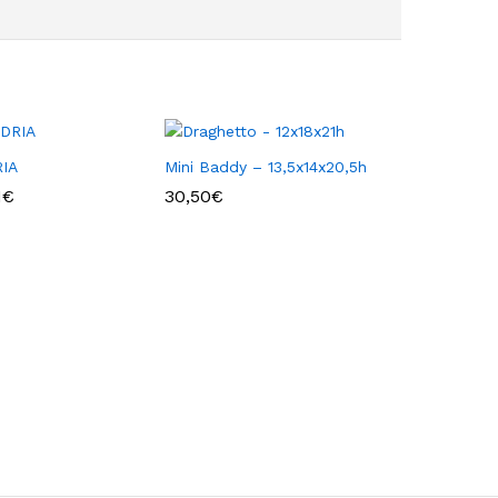
IA
Mini Baddy – 13,5x14x20,5h
Fascia
1
€
30,50
€
di
prezzo:
da
1,67€
a
3,01€