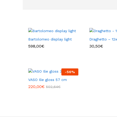
Bartolomeo display light
Draghetto – 12x
598,00
€
30,50
€
-
56
%
VASO Ilie gloss 57 cm
220,00
€
502,64
€