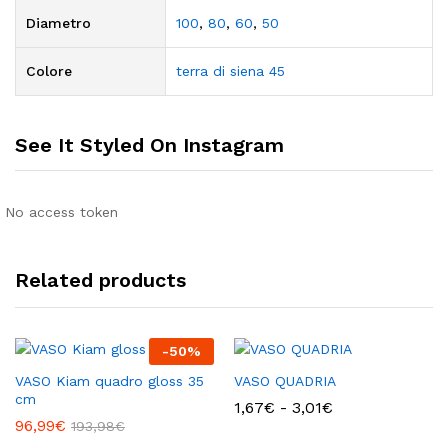
Diametro
100
,
80
,
60
,
50
Colore
terra di siena 45
See It Styled On Instagram
No access token
Related products
-
50
%
VASO Kiam quadro gloss 35
VASO QUADRIA
cm
Fascia
1,67
€
-
3,01
€
di
96,99
€
193,98
€
prezzo: