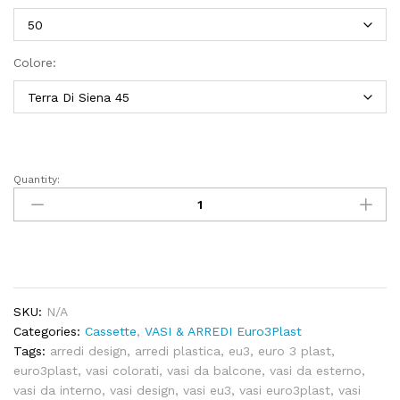
Colore:
Quantity:
Cassetta
BALAUSTRA
liscia
quantity
SKU:
N/A
Categories:
Cassette
,
VASI & ARREDI Euro3Plast
Tags:
arredi design
,
arredi plastica
,
eu3
,
euro 3 plast
,
euro3plast
,
vasi colorati
,
vasi da balcone
,
vasi da esterno
,
vasi da interno
,
vasi design
,
vasi eu3
,
vasi euro3plast
,
vasi