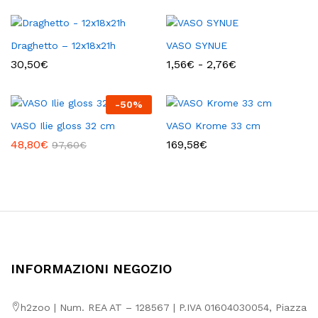
da
1,67€
a
3,01€
Draghetto – 12x18x21h
VASO SYNUE
Fascia
30,50
€
1,56
€
-
2,76
€
di
prezzo:
da
-
50
%
1,56€
a
VASO Ilie gloss 32 cm
VASO Krome 33 cm
2,76€
48,80
€
169,58
€
97,60
€
INFORMAZIONI NEGOZIO
h2zoo | Num. REA AT – 128567 | P.IVA 01604030054, Piazza