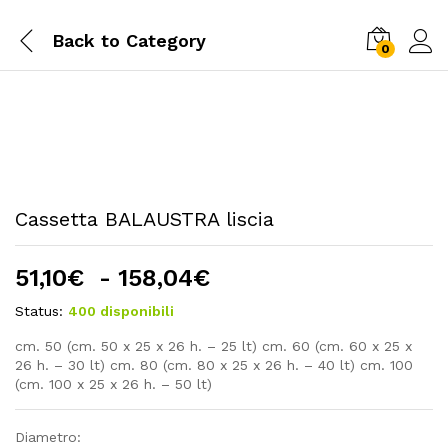
Back to
Category
0
Cassetta BALAUSTRA liscia
Fascia
51,10
€
-
158,04
€
di
Status:
400 disponibili
prezzo:
da
cm. 50 (cm. 50 x 25 x 26 h. – 25 lt) cm. 60 (cm. 60 x 25 x
26 h. – 30 lt) cm. 80 (cm. 80 x 25 x 26 h. – 40 lt) cm. 100
51,10€
(cm. 100 x 25 x 26 h. – 50 lt)
a
158,04€
Diametro: