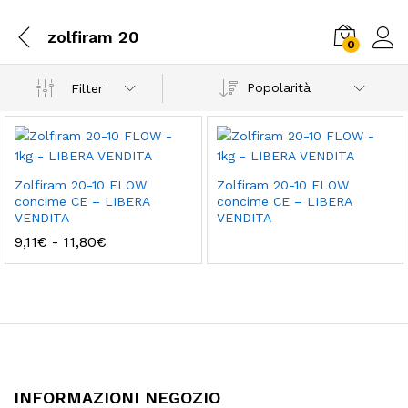
zolfiram 20
0
Popolarità
Filter
Zolfiram 20-10 FLOW
Zolfiram 20-10 FLOW
concime CE – LIBERA
concime CE – LIBERA
VENDITA
VENDITA
Fascia
9,11
€
-
11,80
€
di
prezzo:
da
9,11€
a
11,80€
INFORMAZIONI NEGOZIO