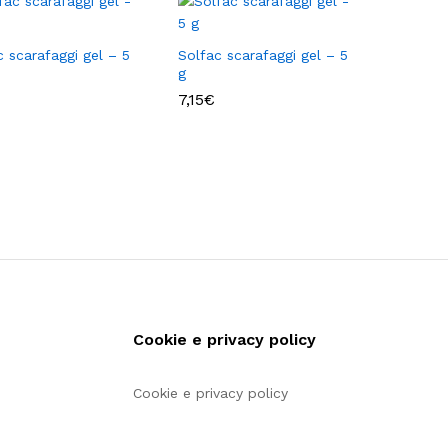
c scarafaggi gel – 5
Solfac scarafaggi gel – 5
g
7,15
7,15
€
€
Cookie e privacy policy
Cookie e privacy policy