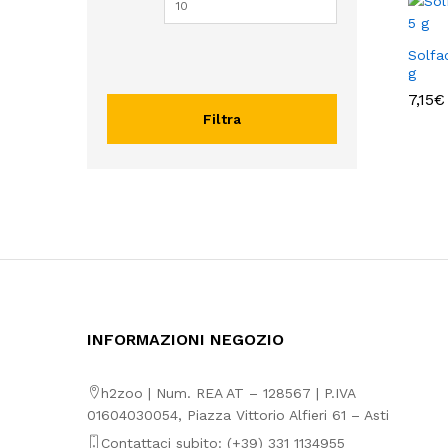
Solfa
g
7,15
7,15
€
€
Filtra
INFORMAZIONI NEGOZIO
h2zoo | Num. REA AT – 128567 | P.IVA
01604030054, Piazza Vittorio Alfieri 61 – Asti
Contattaci subito: (+39) 331 1134955