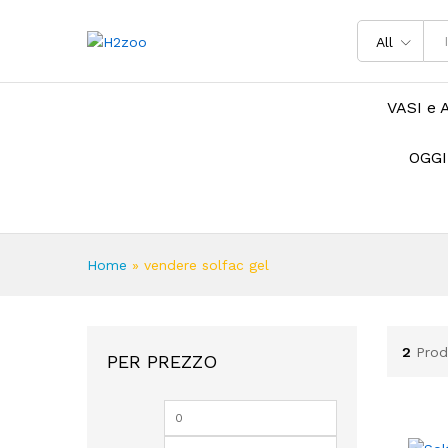
All
VASI e 
OGGI
Home
»
vendere solfac gel
2
Prod
PER PREZZO
Prezzo
Prezzo
Min
Max