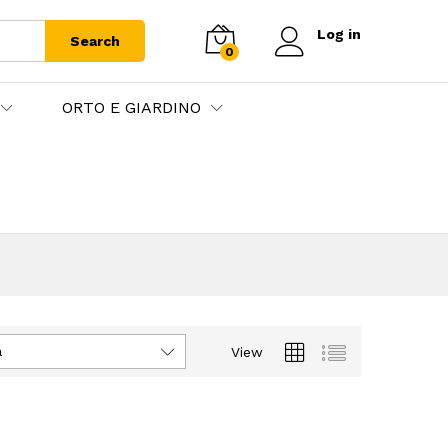
Log in
Search
0
ORTO E GIARDINO
à
View