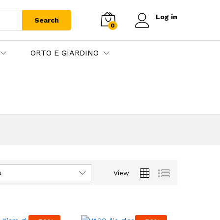
Log in
Search
0
ORTO E GIARDINO
à
View