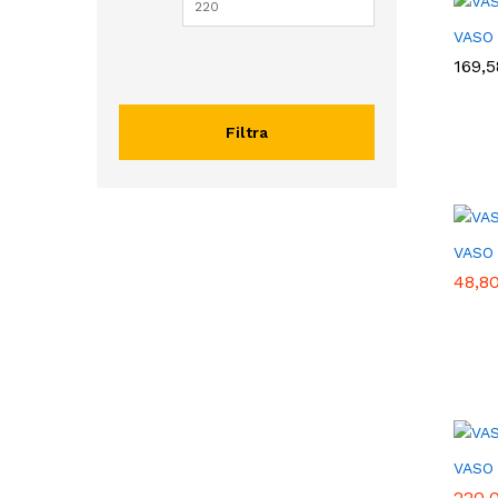
VASO
169,5
169,5
Filtra
VASO 
48,8
48,8
VASO 
220,
220,