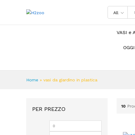
All
VASI e 
OGGI
Home
»
vasi da giardino in plastica
10
Pro
PER PREZZO
Prezzo
Prezzo
Min
Max