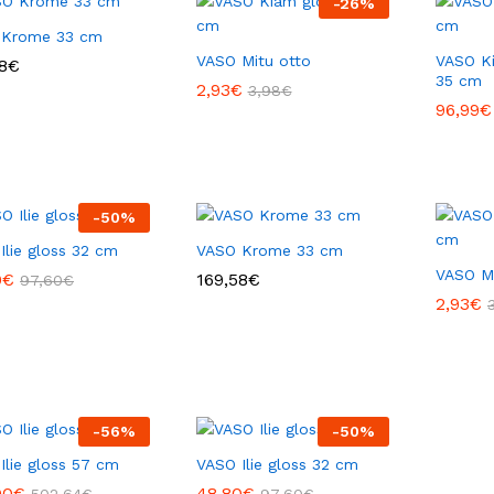
-
26
%
 Krome 33 cm
VASO Mitu otto
VASO K
8
8
€
€
35 cm
2,93
2,93
€
€
3,98
3,98
€
€
96,99
96,99
€
€
-
50
%
Ilie gloss 32 cm
VASO Krome 33 cm
VASO Mi
0
0
€
€
169,58
169,58
€
€
97,60
97,60
€
€
2,93
2,93
€
€
-
56
%
-
50
%
Ilie gloss 57 cm
VASO Ilie gloss 32 cm
00
00
€
€
48,80
48,80
€
€