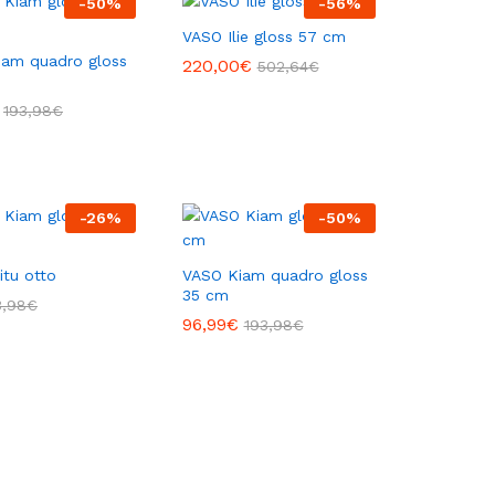
-
50
%
-
56
%
VASO Ilie gloss 57 cm
iam quadro gloss
220,00
220,00
€
€
502,64
502,64
€
€
193,98
193,98
€
€
-
26
%
-
50
%
tu otto
VASO Kiam quadro gloss
35 cm
3,98
3,98
€
€
96,99
96,99
€
€
193,98
193,98
€
€