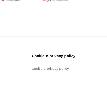
502,64
502,64
€
€
97,60
97,60
€
€
Cookie e privacy policy
Cookie e privacy policy