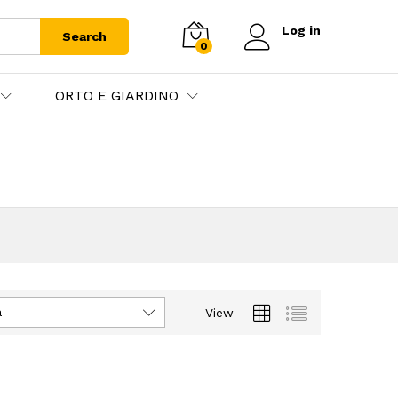
Log in
Search
0
ORTO E GIARDINO
à
View