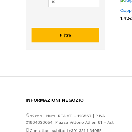
Ciopp
1,42
1,42
Filtra
INFORMAZIONI NEGOZIO
h2zoo | Num. REA AT – 128567 | P.IVA
01604030054, Piazza Vittorio Alfieri 61 – Asti
Contattaci subito: (+39) 331 1134955