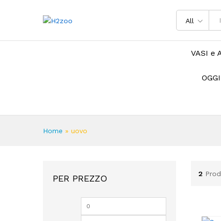
All
VASI e 
OGGI
Home
»
uovo
2
Prod
PER PREZZO
Prezzo
Prezzo
Min
Max