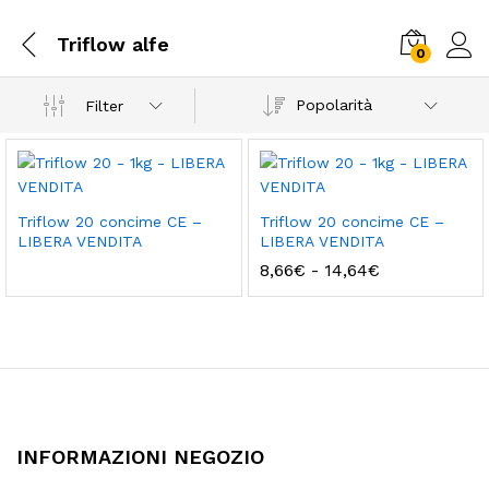
Triflow alfe
0
Popolarità
Filter
Triflow 20 concime CE –
Triflow 20 concime CE –
LIBERA VENDITA
LIBERA VENDITA
Fascia
8,66
€
-
14,64
€
di
prezzo:
da
8,66€
a
14,64€
INFORMAZIONI NEGOZIO