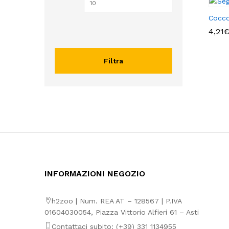
Cocco
4,21
4,21
Filtra
INFORMAZIONI NEGOZIO
h2zoo | Num. REA AT – 128567 | P.IVA
01604030054, Piazza Vittorio Alfieri 61 – Asti
Contattaci subito: (+39) 331 1134955