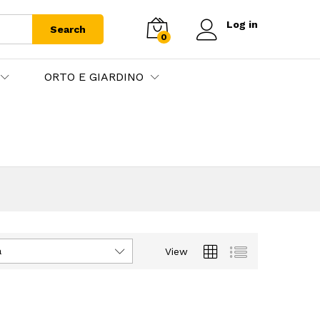
Log in
Search
0
ORTO E GIARDINO
à
View