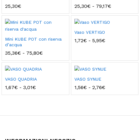
8,91€
3,82€
Fascia
25,30
€
25,30
€
-
79,17
€
di
prezzo:
da
25,30€
a
Vaso VERTIGO
79,17€
Mini KUBE POT con riserva
Fascia
1,72
€
-
5,95
€
d’acqua
di
prezzo:
Fascia
35,36
€
-
75,80
€
da
di
1,72€
prezzo:
a
da
5,95€
35,36€
a
VASO QUADRIA
VASO SYNUE
75,80€
Fascia
Fascia
1,67
€
-
3,01
€
1,56
€
-
2,76
€
di
di
prezzo:
prezzo:
da
da
1,67€
1,56€
a
a
3,01€
2,76€