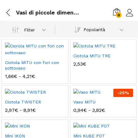
Vasi di piccole dimensioni
0
Popolarità
Filter
Ciotola MITU TRE
Ciotola MITU con fori con
2,53
€
sottovaso
Fascia
1,66
€
-
4,21
€
di
prezzo:
da
-
25
%
1,66€
a
Ciotola TWISTER
Vaso MITU
4,21€
Fascia
Fascia
2,97
€
-
8,91
€
0,94
€
-
3,82
€
di
di
prezzo:
prezzo:
da
da
2,97€
0,94€
a
a
Mini IKON
Mini KUBE POT