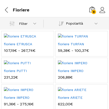
Fioriere
0
Popolarità
Filter
fioriere ETRUSCA
fioriere TURFAN
Fascia
Fascia
107,19
€
-
267,74
€
59,38
€
-
100,37
€
di
di
prezzo:
prezzo:
da
da
107,19€
59,38€
a
a
fioriere PUTTI
fioriere IMPERO
267,74€
100,37€
231,22
€
206,88
€
fioriere IMPERO
fioriere ARIETE
Fascia
91,36
€
-
275,16
€
622,00
€
di