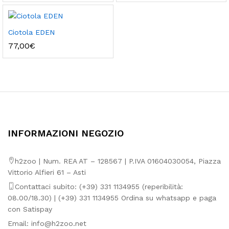
prezzo:
da
91,36€
a
Ciotola EDEN
275,16€
77,00
€
INFORMAZIONI NEGOZIO
h2zoo | Num. REA AT – 128567 | P.IVA 01604030054, Piazza
Vittorio Alfieri 61 – Asti
Contattaci subito: (+39) 331 1134955 (reperibilità:
08.00/18.30) | (+39) 331 1134955 Ordina su whatsapp e paga
con Satispay
Email:
info@h2zoo.net