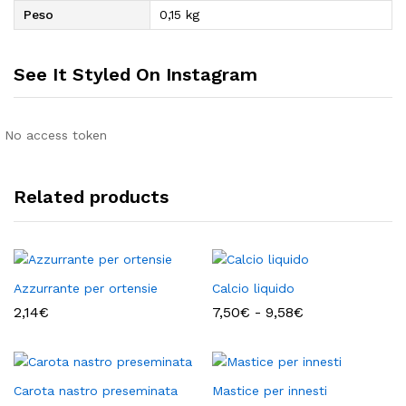
Peso
0,15 kg
See It Styled On Instagram
No access token
Related products
Azzurrante per ortensie
Calcio liquido
Fascia
2,14
€
7,50
€
-
9,58
€
di
prezzo:
da
7,50€
a
Carota nastro preseminata
Mastice per innesti
9,58€