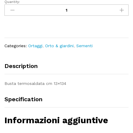
Quantity:
Zucchino
alberello
di
sarzana
quantity
Categories:
Ortaggi
,
Orto & giardini
,
Sementi
Description
Busta termosaldata cm 13×134
Specification
Informazioni aggiuntive