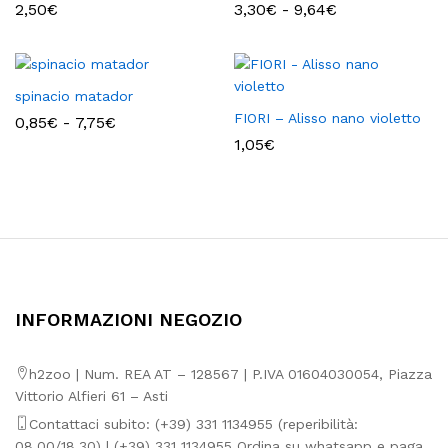
Fascia
2,50
€
3,30
€
-
9,64
€
di
prezzo:
da
3,30€
a
spinacio matador
9,64€
FIORI – Alisso nano violetto
Fascia
0,85
€
-
7,75
€
di
1,05
€
prezzo:
da
0,85€
a
7,75€
INFORMAZIONI NEGOZIO
h2zoo | Num. REA AT – 128567 | P.IVA 01604030054, Piazza
Vittorio Alfieri 61 – Asti
Contattaci subito: (+39) 331 1134955 (reperibilità:
08.00/18.30) | (+39) 331 1134955 Ordina su whatsapp e paga