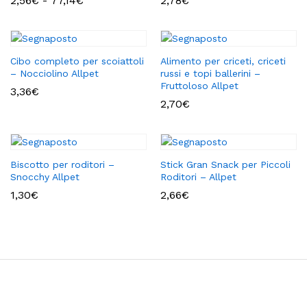
2,56
€
-
77,14
€
2,78
€
di
prezzo:
da
2,56€
a
Cibo completo per scoiattoli
Alimento per criceti, criceti
77,14€
– Nocciolino Allpet
russi e topi ballerini –
Fruttoloso Allpet
3,36
€
2,70
€
Biscotto per roditori –
Stick Gran Snack per Piccoli
Snocchy Allpet
Roditori – Allpet
1,30
€
2,66
€