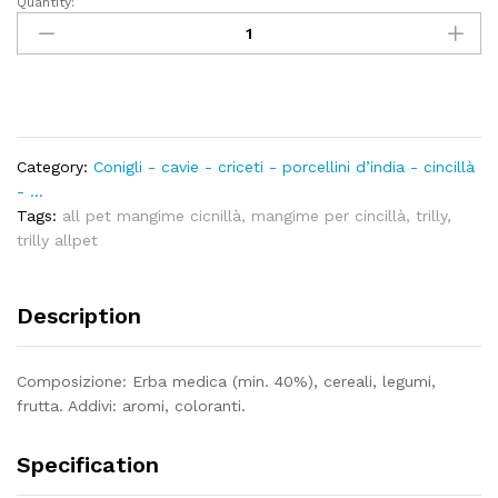
Quantity:
Alimento
per
cincillà
-
Trilly
Allpet
quantity
Category:
Conigli - cavie - criceti - porcellini d’india - cincillà
- ...
Tags:
all pet mangime cicnillà
,
mangime per cincillà
,
trilly
,
trilly allpet
Description
Composizione: Erba medica (min. 40%), cereali, legumi,
frutta. Addivi: aromi, coloranti.
Specification