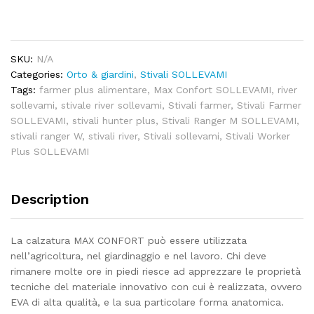
SOLLEVAMI
quantity
SKU:
N/A
Categories:
Orto & giardini
,
Stivali SOLLEVAMI
Tags:
farmer plus alimentare
,
Max Confort SOLLEVAMI
,
river
sollevami
,
stivale river sollevami
,
Stivali farmer
,
Stivali Farmer
SOLLEVAMI
,
stivali hunter plus
,
Stivali Ranger M SOLLEVAMI
,
stivali ranger W
,
stivali river
,
Stivali sollevami
,
Stivali Worker
Plus SOLLEVAMI
Description
La calzatura MAX CONFORT può essere utilizzata
nell’agricoltura, nel giardinaggio e nel lavoro. Chi deve
rimanere molte ore in piedi riesce ad apprezzare le proprietà
tecniche del materiale innovativo con cui è realizzata, ovvero
EVA di alta qualità, e la sua particolare forma anatomica.