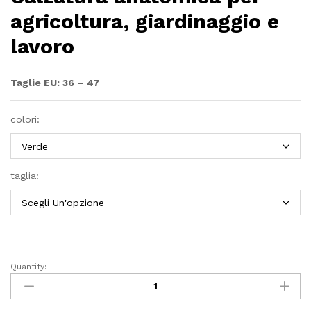
agricoltura, giardinaggio e
lavoro
Taglie EU:
36 – 47
colori:
taglia:
Quantity:
Scarpa
Max
Confort