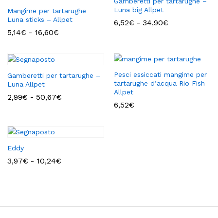
Gamberetti per tartarughe –
Luna big Allpet
Mangime per tartarughe
Luna sticks – Allpet
Fascia
6,52
€
-
34,90
€
di
Fascia
5,14
€
-
16,60
€
prezzo:
di
da
prezzo:
6,52€
da
a
5,14€
34,90€
a
Pesci essiccati mangime per
Gamberetti per tartarughe –
16,60€
tartarughe d’acqua Rio Fish
Luna Allpet
Allpet
Fascia
2,99
€
-
50,67
€
di
6,52
€
prezzo:
da
2,99€
a
50,67€
Eddy
Fascia
3,97
€
-
10,24
€
di
prezzo:
da
3,97€
a
10,24€