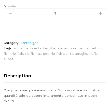
Quantity:
Pesci
essiccati
per
tartarughe
-
Rio
Fish
Category:
Tartarughe
Allpet
Tags:
alimentazione tartarughe
,
alimento rio fish
,
allpet rio
quantity
fish
,
rio fish
,
rio fish all pet
,
rio fish per tartarughe
,
riofish
allpet
Description
Composizione: pesce essiccato. Somministrare Rio Fish in
quantità tale da essere interamente consumato in pochi
minuti.