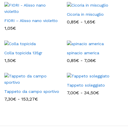
Cicoria in miscuglio
FIORI – Alisso nano violetto
Fascia
0,85
€
-
1,65
€
di
1,05
€
prezzo:
da
0,85€
a
1,65€
Colla topicida 135gr
spinacio america
Fascia
1,50
€
0,85
€
-
7,06
€
di
prezzo:
da
0,85€
a
Tappeto soleggiato
7,06€
Tappeto da campo sportivo
Fascia
7,00
€
-
34,50
€
di
Fascia
7,30
€
-
153,27
€
prezzo:
di
da
prezzo:
7,00€
da
a
7,30€
34,50€
a
153,27€