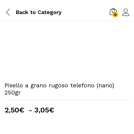
Back to
Category
0
Pisello a grano rugoso telefono (nano)
250gr
Fascia
2,50
€
-
3,05
€
di
prezzo:
da