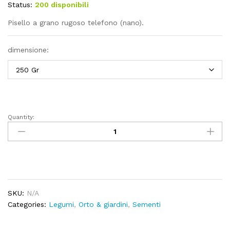
Status:
200 disponibili
2,50€
a
Pisello a grano rugoso telefono (nano).
3,05€
dimensione:
Quantity:
Pisello
a
grano
rugoso
telefono
(nano)
250gr
SKU:
N/A
quantity
Categories:
Legumi
,
Orto & giardini
,
Sementi