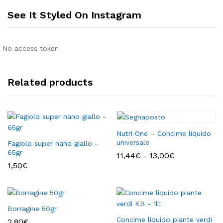
See It Styled On Instagram
No access token
Related products
Nutri One – Concime liquido
universale
Fagiolo super nano giallo –
65gr
Fascia
11,44
€
-
13,00
€
di
1,50
€
prezzo:
da
11,44€
a
13,00€
Borragine 50gr
Concime liquido piante verdi
2,80
€