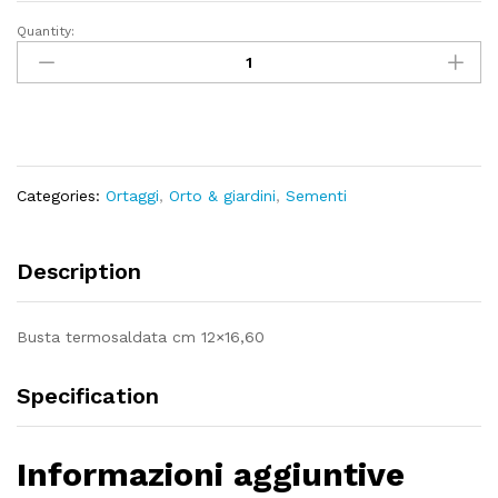
Quantity:
Peperone
corno
di
toro
rosso
quantity
Categories:
Ortaggi
,
Orto & giardini
,
Sementi
Description
Busta termosaldata cm 12×16,60
Specification
Informazioni aggiuntive