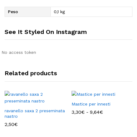
Peso
0,1 kg
See It Styled On Instagram
No access token
Related products
Mastice per innesti
ravanello saxa 2 preseminata
Fascia
3,30
€
-
9,64
€
nastro
di
prezzo:
2,50
€
da
3,30€
a