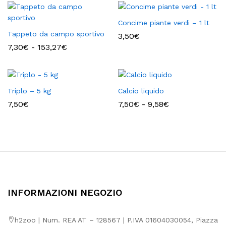
9,64€
Concime piante verdi – 1 lt
Tappeto da campo sportivo
3,50
€
Fascia
7,30
€
-
153,27
€
di
prezzo:
da
7,30€
a
Triplo – 5 kg
Calcio liquido
153,27€
Fascia
7,50
€
7,50
€
-
9,58
€
di
prezzo:
da
7,50€
a
9,58€
INFORMAZIONI NEGOZIO
h2zoo | Num. REA AT – 128567 | P.IVA 01604030054, Piazza