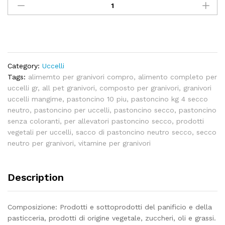
secco
neutro
10+
-
4
kg
Category:
Uccelli
quantity
Tags:
alimemto per granivori compro
,
alimento completo per
uccelli gr
,
all pet granivori
,
composto per granivori
,
granivori
uccelli mangime
,
pastoncino 10 piu
,
pastoncino kg 4 secco
neutro
,
pastoncino per uccelli
,
pastoncino secco
,
pastoncino
senza coloranti
,
per allevatori pastoncino secco
,
prodotti
vegetali per uccelli
,
sacco di pastoncino neutro secco
,
secco
neutro per granivori
,
vitamine per granivori
Description
Composizione: Prodotti e sottoprodotti del panificio e della
pasticceria, prodotti di origine vegetale, zuccheri, oli e grassi.