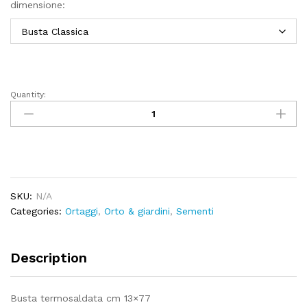
dimensione:
Quantity:
Lattuga
meravilla
de
verano
canasta
quantity
SKU:
N/A
Categories:
Ortaggi
,
Orto & giardini
,
Sementi
Description
Busta termosaldata cm 13×77