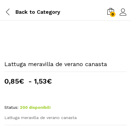
Back to
Category
0
Lattuga meravilla de verano canasta
Fascia
0,85
€
-
1,53
€
di
prezzo:
da
Status:
200 disponibili
0,85€
a
Lattuga meravilla de verano canasta
1,53€