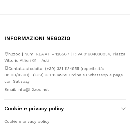
da
da
7,50€
0,85€
a
a
9,58€
7,75€
INFORMAZIONI NEGOZIO
h2zoo | Num. REA AT – 128567 | P.IVA 01604030054, Piazza
Vittorio Alfieri 61 – Asti
Contattaci subito: (+39) 331 1134955 (reperibilità:
08.00/18.30) | (+39) 331 1134955 Ordina su whatsapp e paga
con Satispay
Email:
info@h2zoo.net
Cookie e privacy policy
Cookie e privacy policy