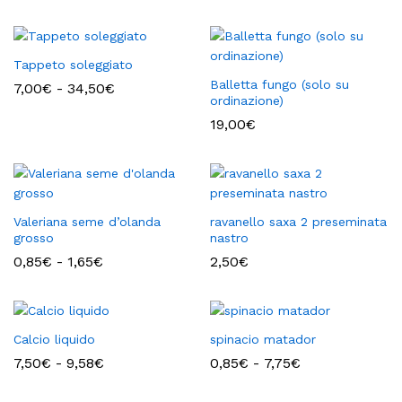
Tappeto soleggiato
Balletta fungo (solo su
Fascia
7,00
€
-
34,50
€
di
ordinazione)
prezzo:
19,00
€
da
7,00€
a
34,50€
Valeriana seme d’olanda
ravanello saxa 2 preseminata
grosso
nastro
Fascia
0,85
€
-
1,65
€
2,50
€
di
prezzo:
da
0,85€
a
Calcio liquido
spinacio matador
1,65€
Fascia
Fascia
7,50
€
-
9,58
€
0,85
€
-
7,75
€
di
di
prezzo:
prezzo: