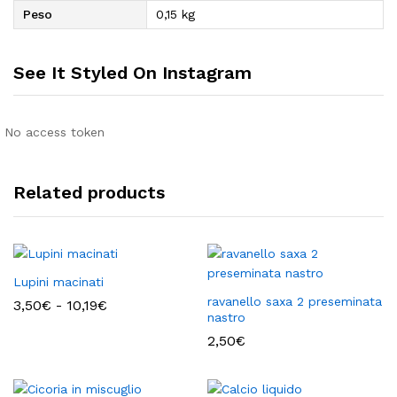
Peso
0,15 kg
See It Styled On Instagram
No access token
Related products
Lupini macinati
ravanello saxa 2 preseminata
Fascia
3,50
€
-
10,19
€
di
nastro
prezzo:
2,50
€
da
3,50€
a
10,19€