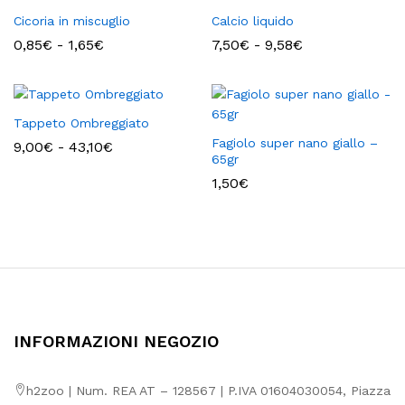
Cicoria in miscuglio
Calcio liquido
Fascia
Fascia
0,85
€
-
1,65
€
7,50
€
-
9,58
€
di
di
prezzo:
prezzo:
da
da
0,85€
7,50€
a
a
Tappeto Ombreggiato
1,65€
9,58€
Fagiolo super nano giallo –
Fascia
9,00
€
-
43,10
€
di
65gr
prezzo:
1,50
€
da
9,00€
a
43,10€
INFORMAZIONI NEGOZIO
h2zoo | Num. REA AT – 128567 | P.IVA 01604030054, Piazza