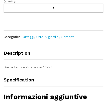
Quantity:
Lattuga
di
meraviglia
delle
4
stagioni
quantity
Categories:
Ortaggi
,
Orto & giardini
,
Sementi
Description
Busta termosaldata cm 13×75
Specification
Informazioni aggiuntive