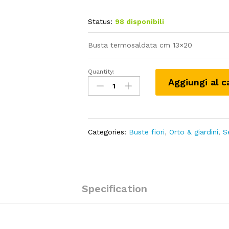
Status:
98 disponibili
Busta termosaldata cm 13×20
Quantity:
FIORI
Aggiungi al c
-
tagete
nana
quantity
Categories:
Buste fiori
,
Orto & giardini
,
S
Specification