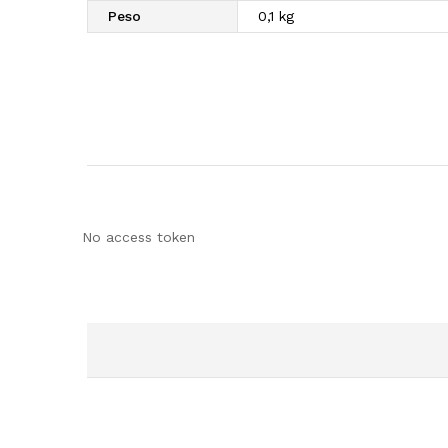
Peso
0,1 kg
No access token