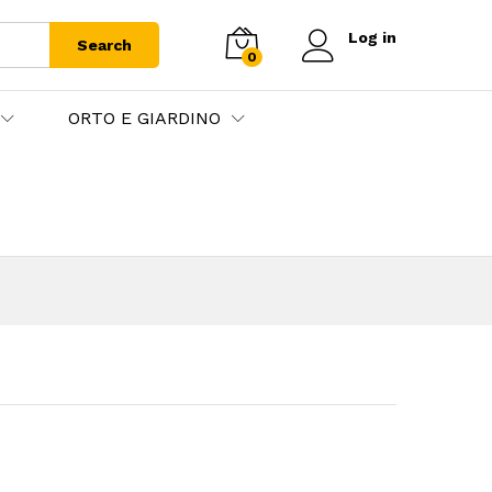
Log in
Search
0
ORTO E GIARDINO