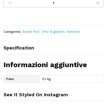
-
bella
di
notte
in
mix
Categories:
Buste fiori
,
Orto & giardini
,
Sementi
quantity
Specification
Informazioni aggiuntive
Peso
0,1 kg
See It Styled On Instagram