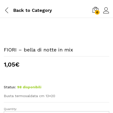
Back to
Category
0
FIORI – bella di notte in mix
1,05
€
Status:
98 disponibili
Busta termosaldata cm 13×20
Quantity:
FIORI