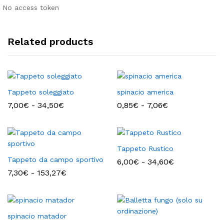
No access token
Related products
Tappeto soleggiato
spinacio america
Fascia
Fascia
7,00
€
-
34,50
€
0,85
€
-
7,06
€
di
di
prezzo:
prezzo:
da
da
7,00€
0,85€
a
a
Tappeto Rustico
34,50€
7,06€
Tappeto da campo sportivo
Fascia
6,00
€
-
34,60
€
di
Fascia
7,30
€
-
153,27
€
prezzo:
di
da
prezzo:
6,00€
da
a
7,30€
34,60€
a
spinacio matador
153,27€