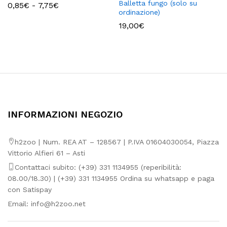
Balletta fungo (solo su
Fascia
0,85
€
-
7,75
€
di
ordinazione)
prezzo:
19,00
€
da
0,85€
a
7,75€
INFORMAZIONI NEGOZIO
h2zoo | Num. REA AT – 128567 | P.IVA 01604030054, Piazza
Vittorio Alfieri 61 – Asti
Contattaci subito: (+39) 331 1134955 (reperibilità:
08.00/18.30) | (+39) 331 1134955 Ordina su whatsapp e paga
con Satispay
Email:
info@h2zoo.net