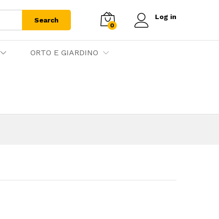
Log in
Search
0
ORTO E GIARDINO