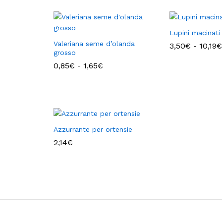
Lupini macinati
Valeriana seme d’olanda
3,50
€
-
10,19
€
grosso
Fascia
0,85
€
-
1,65
€
di
prezzo:
da
0,85€
a
1,65€
Azzurrante per ortensie
2,14
€