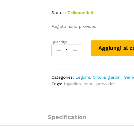
Status:
7 disponibili
Fagiolo nano provider.
Quantity:
Fagiolo
Aggiungi al c
nano
provider-
250gr
quantity
Categories:
Legumi
,
Orto & giardini
,
Seme
Tags:
fagiolino
,
nano
,
provvider
Specification