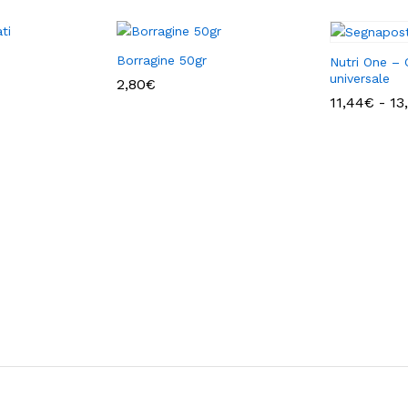
Borragine 50gr
Nutri One – 
universale
Fascia
2,80
€
di
11,44
€
-
13
prezzo:
da
3,50€
a
10,19€